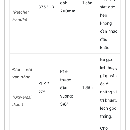
dài:
1 cần
3753GB
siết góc
200mm
(Ratchet
hẹp
Handle)
không
cần nhấc
đầu
khẩu.
Bẻ góc
linh hoạt,
Đầu nối
Kích
giúp vặn
vạn năng
thước
KLK-2-
ốc ở
đầu
1 đầu
275
những vị
vuông:
(Universal
trí khuất,
3/8″
Joint)
lệch góc
thẳng.
Cho