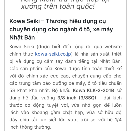
xưởng trên toàn quốc!
Kowa Seiki – Thương hiệu dụng cụ
chuyên dụng cho ngành ô tô, xe máy
Nhật Bản
Kowa Seiki (được biết đến rộng rãi qua website
chính thức
kowa-seiki.co.jp
) là nhà sản xuất thiết
bị và dụng cụ cầm tay danh tiếng tại Nhật Bản.
Các sản phẩm của Kowa được tính toán thiết kế
với độ chính xác cực cao, chuyên cung cấp cho
các trung tâm bảo dưỡng xe máy, ô tô tiêu chuẩn
5S khắt khe nhất. Bộ khẩu
Kowa KLK-2-201B
sử
dụng hệ đầu vuông
3/8 inch (3/8SQ)
– dải kích
thước cơ động tuyệt vời, vừa nhỏ gọn để luồn
lách vào khoang gầm chật hẹp, vừa sở hữu độ
dày chịu tải lực siết lớn vượt trội so với hệ 1/4
inch thông thường.