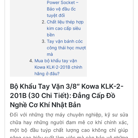
Power Socket –
Bảo vệ đầu ốc
tuyệt đối
Chất liệu thép hợp
kim cao cấp siêu
bền
Tay vặn bánh cóc
công thái học mượt
mà
Mua bộ khẩu tay vặn
Kowa KLK-2-201B chính
hãng ở đâu?
Bộ Khẩu Tay Vặn 3/8″ Kowa KLK-2-
201B (30 Chi Tiết): Đẳng Cấp Đồ
Nghề Cơ Khí Nhật Bản
Đối với những thợ máy chuyên nghiệp, kỹ sư sửa
chữa hay những người đam mê cơ khí chính xác,
một bộ đầu tuýp chất lượng cao không chỉ giúp
nâng cao hiệu suất làm việc mà còn bảo vệ những