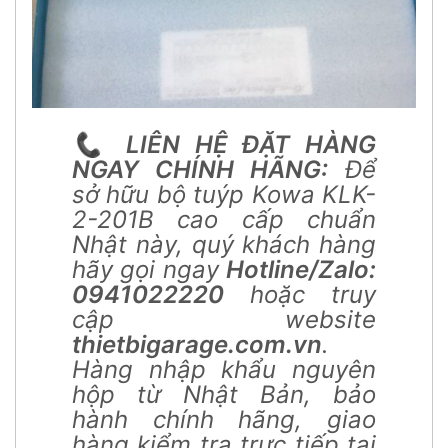
📞
LIÊN HỆ ĐẶT HÀNG
NGAY CHÍNH HÃNG:
Để
sở hữu bộ tuýp Kowa KLK-
2-201B cao cấp chuẩn
Nhật này, quý khách hàng
hãy gọi ngay
Hotline/Zalo:
0941022220
hoặc truy
cập website
thietbigarage.com.vn
.
Hàng nhập khẩu nguyên
hộp từ Nhật Bản, bảo
hành chính hãng, giao
hàng kiểm tra trực tiếp tại