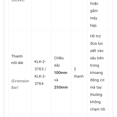
hoặc
gầm
máy
hẹp.
Hỗ trợ
đưa lực
siết vào
Thanh
Chiều
sâu bên
KLK-2-
nối dài
dài:
trong
3763 /
2
100mm
khoang
KLK-2-
thanh
và
động cơ
(Extension
3764
250mm
mà tay
Bar)
thường
không
chạm tới.