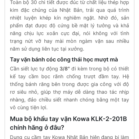
Toàn bộ 30 chi tiết được đúc từ chất liệu thép hợp
kim đặc chủng của Nhật Bản, trải qua quá trình
nhiệt luyện khép kín nghiêm ngặt. Nhờ đó, sản
phẩm đạt được độ cứng bề mặt lý tưởng và khả
năng chịu lực xoắn cực đại, nói không với tình
trạng nứt vỡ hay mài mòn ngàm vặn sau nhiều
năm sử dụng liên tục tại xưởng.
Tay vặn bánh cóc công thái học mượt mà
Cần siết lực tự động
3/8″
đi kèm trong bộ có thiết
kế tay cầm bọc rãnh chống trượt đầm tay. Hệ
thống bánh răng bên trong được gia công với độ
rơ siêu nhỏ, giúp thợ máy dễ dàng thao tác nhịp
nhàng, đảo chiều siết nhanh chóng bằng một tay
vô cùng tiện lợi.
Mua bộ khẩu tay vặn Kowa KLK-2-201B
chính hãng ở đâu?
Dụng cụ cầm tay Kowa Nhật Bản hiện đang bị làm