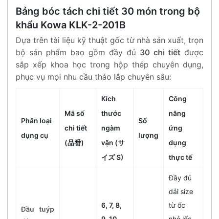
Bảng bóc tách chi tiết 30 món trong bộ
khẩu Kowa KLK-2-201B
Dựa trên tài liệu kỹ thuật gốc từ nhà sản xuất, trọn
bộ sản phẩm bao gồm đầy đủ
30 chi tiết
được
sắp xếp khoa học trong hộp thép chuyên dụng,
phục vụ mọi nhu cầu tháo lắp chuyên sâu:
Kích
Công
Mã số
thước
năng
Phân loại
Số
chi tiết
ngàm
ứng
dụng cụ
lượng
(品番)
vặn (サ
dụng
イズ S)
thực tế
Đầy đủ
dải size
6, 7, 8,
từ ốc
Đầu tuýp
9, 10,
nhỏ lốc