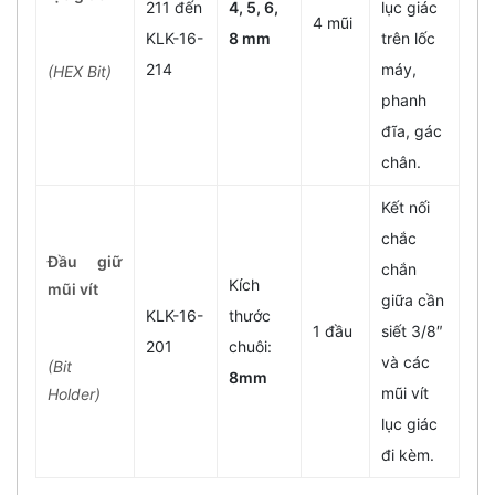
211 đến
4, 5, 6,
lục giác
4 mũi
KLK-16-
8 mm
trên lốc
214
máy,
(HEX Bit)
phanh
đĩa, gác
chân.
Kết nối
chắc
Đầu giữ
chắn
Kích
mũi vít
giữa cần
KLK-16-
thước
1 đầu
siết 3/8″
201
chuôi:
và các
(Bit
8mm
mũi vít
Holder)
lục giác
đi kèm.