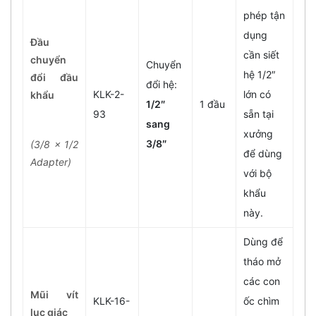
phép tận
dụng
Đầu
cần siết
chuyển
Chuyển
hệ 1/2″
đổi đầu
đổi hệ:
KLK-2-
lớn có
khẩu
1/2″
1 đầu
93
sẵn tại
sang
xưởng
3/8″
(3/8 x 1/2
để dùng
Adapter)
với bộ
khẩu
này.
Dùng để
tháo mở
các con
Mũi vít
KLK-16-
ốc chìm
lục giác