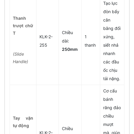
Tạo lực
đòn bẩy
Thanh
cân
trượt chữ
bằng đối
Chiều
T
KLK-2-
1
xứng,
dài:
255
thanh
siết nhả
250mm
nhanh
(Slide
Handle)
các đầu
ốc chịu
tải nặng.
Cơ cấu
bánh
răng đảo
chiều
Tay vặn
mượt
tự động
Chiều
KLK-2-
mà, giúp