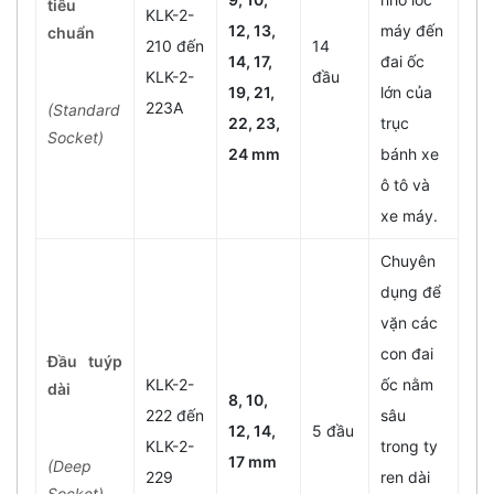
tiêu
KLK-2-
12, 13,
máy đến
chuẩn
210 đến
14
14, 17,
đai ốc
KLK-2-
đầu
19, 21,
lớn của
223A
(Standard
22, 23,
trục
Socket)
24 mm
bánh xe
ô tô và
xe máy.
Chuyên
dụng để
vặn các
con đai
Đầu tuýp
KLK-2-
ốc nằm
dài
8, 10,
222 đến
sâu
12, 14,
5 đầu
KLK-2-
trong ty
17 mm
(Deep
229
ren dài
Socket)