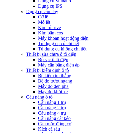
Dụng cụ Shinano
Dụng cụ IPS
Dụng cụ cầm tay
Cờ lê
Mỏ lết
Kìm rút rive
Kìm bấm cos
Máy khoan hoạt động điện
Tủ dụng cụ có chi tiết
Tủ dụng cụ không chi tiết
Thiết bị sửa chữa ô tô điện
Bộ sạc ô tô điện
Máy cân bằng điện áp
Thiết bị kiểm định ô tô
Bệ kiểm tra thắng
Bệ đo trượt ngang
Máy đo đèn pha
Máy đo khói xe
Cầu nâng ô tô
Cầu nâng 1 trụ
Cầu nâng 2 trụ
Cầu nâng 4 trụ
Cầu nâng cắt kéo
Cẩu móc động cơ
Kích cá sấu