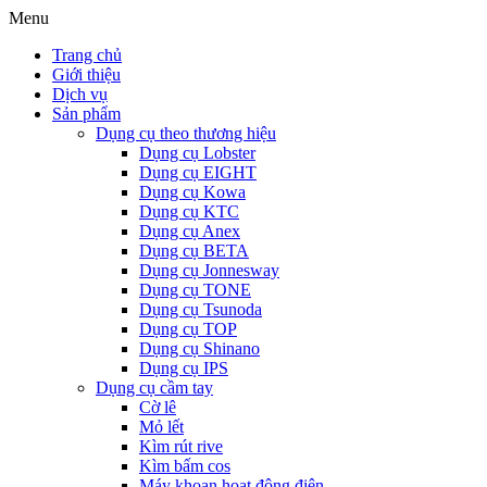
Menu
Trang chủ
Giới thiệu
Dịch vụ
Sản phẩm
Dụng cụ theo thương hiệu
Dụng cụ Lobster
Dụng cụ EIGHT
Dụng cụ Kowa
Dụng cụ KTC
Dụng cụ Anex
Dụng cụ BETA
Dụng cụ Jonnesway
Dụng cụ TONE
Dụng cụ Tsunoda
Dụng cụ TOP
Dụng cụ Shinano
Dụng cụ IPS
Dụng cụ cầm tay
Cờ lê
Mỏ lết
Kìm rút rive
Kìm bấm cos
Máy khoan hoạt động điện