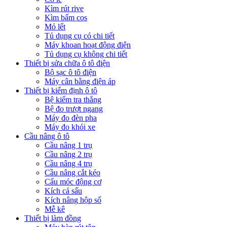
Kìm rút rive
Kìm bấm cos
Mỏ lết
Tủ dụng cụ có chi tiết
Máy khoan hoạt động điện
Tủ dụng cụ không chi tiết
Thiết bị sửa chữa ô tô điện
Bộ sạc ô tô điện
Máy cân bằng điện áp
Thiết bị kiểm định ô tô
Bệ kiểm tra thắng
Bệ đo trượt ngang
Máy đo đèn pha
Máy đo khói xe
Cầu nâng ô tô
Cầu nâng 1 trụ
Cầu nâng 2 trụ
Cầu nâng 4 trụ
Cầu nâng cắt kéo
Cẩu móc động cơ
Kích cá sấu
Kích nâng hộp số
Mễ kê
Thiết bị làm đồng