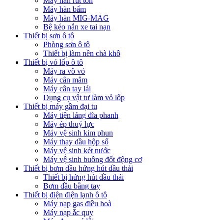
Máy hàn rút tôn
Máy hàn bấm
Máy hàn MIG-MAG
Bệ kéo nắn xe tai nạn
Thiết bị sơn ô tô
Phòng sơn ô tô
Thiết bị làm nền chà khô
Thiết bị vỏ lốp ô tô
Máy ra vô vỏ
Máy cân mâm
Máy cân tay lái
Dụng cụ vật tư làm vỏ lốp
Thiết bị máy gầm đại tu
Máy tiện láng đĩa phanh
Máy ép thuỷ lực
Máy vệ sinh kim phun
Máy thay dầu hộp số
Máy vệ sinh két nước
Máy vệ sinh buồng đốt động cơ
Thiết bị bơm dầu hứng hút dầu thải
Thiết bị hứng hút dầu thải
Bơm dầu bằng tay
Thiết bị điện điện lạnh ô tô
Máy nạp gas điều hoà
Máy nạp ắc quy