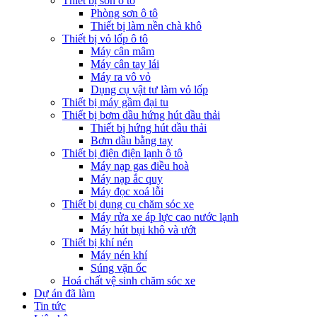
Thiết bị sơn ô tô
Phòng sơn ô tô
Thiết bị làm nền chà khô
Thiết bị vỏ lốp ô tô
Máy cân mâm
Máy cân tay lái
Máy ra vô vỏ
Dụng cụ vật tư làm vỏ lốp
Thiết bị máy gầm đại tu
Thiết bị bơm dầu hứng hút dầu thải
Thiết bị hứng hút dầu thải
Bơm dầu bằng tay
Thiết bị điện điện lạnh ô tô
Máy nạp gas điều hoà
Máy nạp ắc quy
Máy đọc xoá lỗi
Thiết bị dụng cụ chăm sóc xe
Máy rửa xe áp lực cao nước lạnh
Máy hút bụi khô và ướt
Thiết bị khí nén
Máy nén khí
Súng vặn ốc
Hoá chất vệ sinh chăm sóc xe
Dự án đã làm
Tin tức