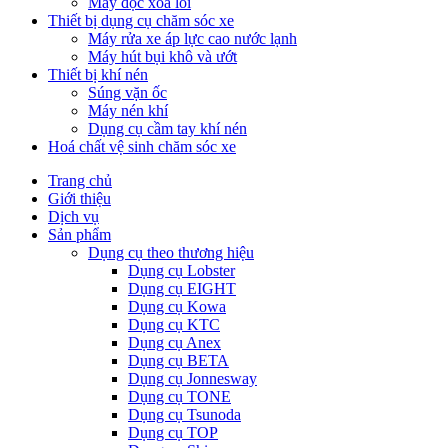
Máy đọc xoá lỗi
Thiết bị dụng cụ chăm sóc xe
Máy rửa xe áp lực cao nước lạnh
Máy hút bụi khô và ướt
Thiết bị khí nén
Súng vặn ốc
Máy nén khí
Dụng cụ cầm tay khí nén
Hoá chất vệ sinh chăm sóc xe
Trang chủ
Giới thiệu
Dịch vụ
Sản phẩm
Dụng cụ theo thương hiệu
Dụng cụ Lobster
Dụng cụ EIGHT
Dụng cụ Kowa
Dụng cụ KTC
Dụng cụ Anex
Dụng cụ BETA
Dụng cụ Jonnesway
Dụng cụ TONE
Dụng cụ Tsunoda
Dụng cụ TOP