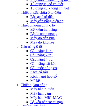
Tủ dụng cụ có chi tiết
Tủ dụng cụ không chi tiết
Thiết bị sửa chữa ô tô điện
Bộ sạc ô tô điện
Máy cân bằng điện áp
Thiết bị kiểm định ô tô
Bệ kiểm tra thắng
Bệ đo trượt ngang
Máy đo đèn pha
Máy đo khói xe
Cầu nâng ô tô
Cầu nâng 1 trụ
Cầu nâng 2 trụ
Cầu nâng 4 trụ
Cầu nâng cắt kéo
Cẩu móc động cơ
Kích cá sấu
Kích nâng hộp số
Mễ kê
Thiết bị làm đồng
Máy hàn rút tôn
Máy hàn bấm
Máy hàn MIG-MAG
Bệ kéo nắn xe tai nạn