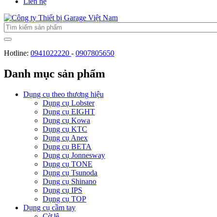
Liên hệ
Hotline:
0941022220
-
0907805650
Danh mục sản phẩm
Dụng cụ theo thương hiệu
Dụng cụ Lobster
Dụng cụ EIGHT
Dụng cụ Kowa
Dụng cụ KTC
Dụng cụ Anex
Dụng cụ BETA
Dụng cụ Jonnesway
Dụng cụ TONE
Dụng cụ Tsunoda
Dụng cụ Shinano
Dụng cụ IPS
Dụng cụ TOP
Dụng cụ cầm tay
Cờ lê