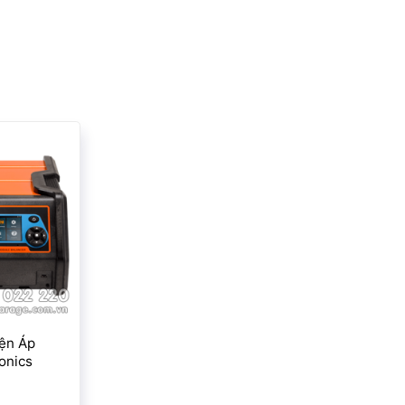
ện Áp
onics