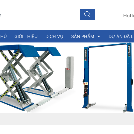
Hotl
CHỦ
GIỚI THIỆU
DỊCH VỤ
SẢN PHẨM
DỰ ÁN ĐÃ 