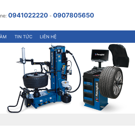
0941022220
0907805650
ine:
-
LÀM
TIN TỨC
LIÊN HỆ