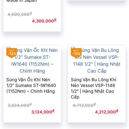
Made In Japan
₫
4,500,000
Giá gốc là:
₫
4,500,000₫.
4,300,000
Giá
hiện tại là: 4,300,000₫.
-12%
-11%
Súng Vặn Ốc Khí Nén
Súng Vặn Bu Lông Khí
1/2″ Sumake ST-IW1640
Nén Vessel VSP-1148
(1152Nm) – Chính Hãng
1/2″ | Hàng Nhật Cao
Cấp
₫
₫
3,524,000
Giá gốc là:
4,712,000
Giá gốc là:
₫
₫
3,524,000₫.
3,124,000
Giá
4,712,000₫.
4,212,000
Giá
hiện tại là: 3,124,000₫.
hiện tại là: 4,212,000₫.