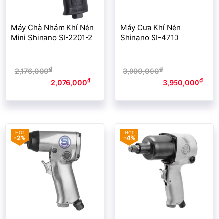
Máy Chà Nhám Khí Nén
Máy Cưa Khí Nén
Mini Shinano SI-2201-2
Shinano SI-4710
₫
₫
2,176,000
Giá gốc là:
3,990,000
Giá gốc là:
₫
₫
2,176,000₫.
2,076,000
Giá
3,990,000₫.
3,950,000
Giá
hiện tại là: 2,076,000₫.
hiện tại là: 3,950,000₫.
-2%
-4%