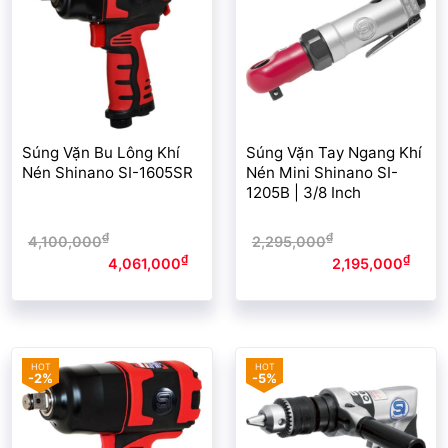
Súng Vặn Bu Lông Khí
Súng Vặn Tay Ngang Khí
Nén Shinano SI-1605SR
Nén Mini Shinano SI-
1205B | 3/8 Inch
₫
₫
4,100,000
Giá gốc là:
2,295,000
Giá gốc là:
₫
₫
4,100,000₫.
4,061,000
Giá
2,295,000₫.
2,195,000
Giá
hiện tại là: 4,061,000₫.
hiện tại là: 2,195,000₫.
-2%
-5%