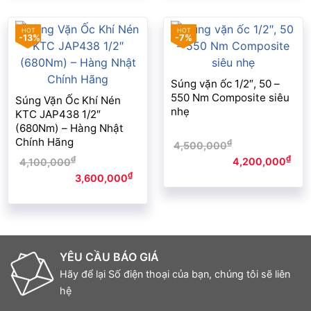
-13%
-7%
Súng vặn ốc 1/2″, 50 –
550 Nm Composite siêu
Súng Vặn Ốc Khí Nén
nhẹ
KTC JAP438 1/2″
(680Nm) – Hàng Nhật
Chính Hãng
₫
4,500,000
Giá gốc là:
₫
₫
4,500,000₫.
4,200,000
Giá
4,100,000
Giá gốc là:
hiện tại là: 4,200,000₫.
₫
4,100,000₫.
3,600,000
Giá
hiện tại là: 3,600,000₫.
YÊU CẦU BÁO GIÁ
Hãy để lại Số điện thoại của bạn, chúng tôi sẽ liên
hệ