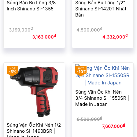
Súng Bắn Bu Lông 3/8
Súng Bắn Bu Lông 1/2″
Inch Shinano SI-1355
Shinano SI-1420T Nhật
Bản
₫
₫
3,199,000
Giá gốc là:
4,500,000
Giá gốc là:
₫
₫
3,199,000₫.
3,163,000
Giá
4,500,000₫.
4,332,000
Giá
hiện tại là: 3,163,000₫.
hiện tại là: 4,332,000₫.
-5%
-10%
Súng Vặn Ốc Khí Nén
3/4 Shinano SI-1550SR |
Made In Japan
₫
8,500,000
Giá gốc là:
Súng Vặn Ốc Khí Nén 1/2
₫
8,500,000₫.
7,667,000
Giá
Shinano SI-1490BSR |
hiện tại là: 7,667,000₫.