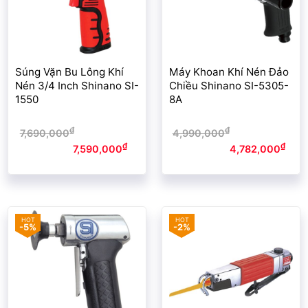
Súng Vặn Bu Lông Khí
Máy Khoan Khí Nén Đảo
Nén 3/4 Inch Shinano SI-
Chiều Shinano SI-5305-
1550
8A
₫
₫
7,690,000
Giá gốc là:
4,990,000
Giá gốc là:
₫
₫
7,690,000₫.
7,590,000
Giá
4,990,000₫.
4,782,000
Giá
hiện tại là: 7,590,000₫.
hiện tại là: 4,782,000₫.
-5%
-2%