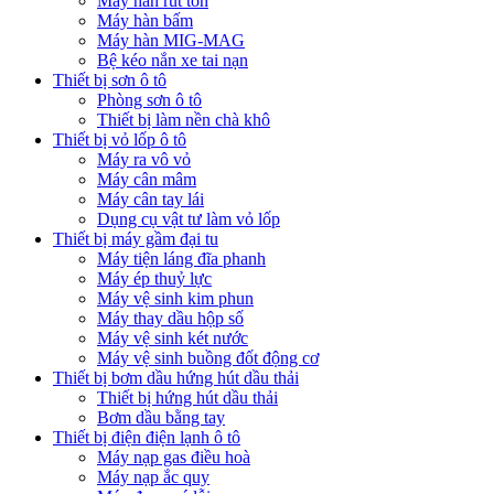
Máy hàn rút tôn
Máy hàn bấm
Máy hàn MIG-MAG
Bệ kéo nắn xe tai nạn
Thiết bị sơn ô tô
Phòng sơn ô tô
Thiết bị làm nền chà khô
Thiết bị vỏ lốp ô tô
Máy ra vô vỏ
Máy cân mâm
Máy cân tay lái
Dụng cụ vật tư làm vỏ lốp
Thiết bị máy gầm đại tu
Máy tiện láng đĩa phanh
Máy ép thuỷ lực
Máy vệ sinh kim phun
Máy thay dầu hộp số
Máy vệ sinh két nước
Máy vệ sinh buồng đốt động cơ
Thiết bị bơm dầu hứng hút dầu thải
Thiết bị hứng hút dầu thải
Bơm dầu bằng tay
Thiết bị điện điện lạnh ô tô
Máy nạp gas điều hoà
Máy nạp ắc quy