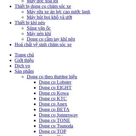
Máy đọc xoá lỗi
Thiết bị dụng cụ chăm sóc xe
Máy rửa xe áp lực cao nước lạnh
Máy hút bụi khô và ướt
Thiết bị khí nén
Súng vặn ốc
Máy nén khí
Dụng cụ cầm tay khí nén
Hoá chất vệ sinh chăm sóc xe
Trang chủ
Giới thiệu
Dịch vụ
Sản phẩm
Dụng cụ theo thương hiệu
Dụng cụ Lobster
Dụng cụ EIGHT
Dụng cụ Kowa
Dụng cụ KTC
Dụng cụ Anex
Dụng cụ BETA
Dụng cụ Jonnesway
Dụng cụ TONE
Dụng cụ Tsunoda
Dụng cụ TOP