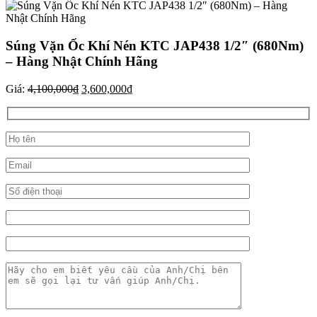
Súng Vặn Ốc Khí Nén KTC JAP438 1/2″ (680Nm)
– Hàng Nhật Chính Hãng
Giá
Giá
Giá:
4,100,000
₫
3,600,000
₫
gốc
hiện
là:
tại
4,100,000₫.
là:
3,600,000₫.