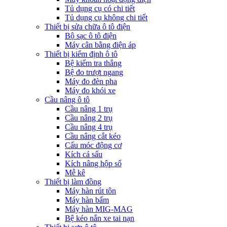
Tủ dụng cụ có chi tiết
Tủ dụng cụ không chi tiết
Thiết bị sửa chữa ô tô điện
Bộ sạc ô tô điện
Máy cân bằng điện áp
Thiết bị kiểm định ô tô
Bệ kiểm tra thắng
Bệ đo trượt ngang
Máy đo đèn pha
Máy đo khói xe
Cầu nâng ô tô
Cầu nâng 1 trụ
Cầu nâng 2 trụ
Cầu nâng 4 trụ
Cầu nâng cắt kéo
Cẩu móc động cơ
Kích cá sấu
Kích nâng hộp số
Mễ kê
Thiết bị làm đồng
Máy hàn rút tôn
Máy hàn bấm
Máy hàn MIG-MAG
Bệ kéo nắn xe tai nạn