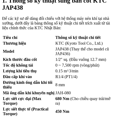
1. Thông số kỹ thuật súng bắn cốt KTC
JAP438
Để các kỹ sư dễ dàng đối chiếu với hệ thống máy nén khí tại nhà
xưởng, dưới đây là bảng thông số kỹ thuật chi tiết trích xuất từ tài
liệu chính thức của KTC Nhật Bản:
Tiêu chí
Thông số kỹ thuật chi tiết
Thương hiệu
KTC (Kyoto Tool Co., Ltd.)
JAP438 (Thay thế cho model cũ
Model
JAP436)
Kích thước đầu cốt
1/2″ sq. (Đầu vuông 12.7 mm)
Tốc độ không tải
0 ~ 7,500 rpm (vòng/phút)
Lượng khí tiêu thụ
0.15
m^3
/min
Đầu cấp khí vào
R1/4 (PT1/4)
Đường kính ống dẫn khí tối
8 mm
thiểu
Mã ống dẫn khí khuyến nghị
JAH-080
Lực siết cực đại (Max
680 Nm
(Cho chiều quay trái/mở
Torque)
ra)
Lực siết thực tế (Practical
450 Nm
Torque)