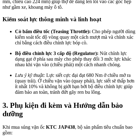
mm, chiều cao 224 mm) giúp thợ dễ dàng len lỏi vào các góc hẹp
như gầm xe, khoang máy ô tô.
Kiểm soát lực thông minh và linh hoạt
Cò bấm điều tốc (Teasing Throttle):
Cho phép người dùng
kiểm soát tốc độ vòng quay một cách mượt mà và chính xác
chỉ bằng cách điều chỉnh lực bóp cò.
Bộ điều chỉnh lực 3 cấp độ (Regulator):
Nút chỉnh lực
dạng gạt ở phía sau máy cho phép thay đổi 3 mức lực khác
nhau khi vặn vào (chiều phải) một cách nhanh chóng.
Lưu ý kỹ thuật:
Lực siết cực đại đạt 680 Nm ở chiều mở ra
(quay trái). Ở chiều vặn vào (quay phải), lực siết sẽ thấp hơn
ít nhất 10% và không bị giới hạn bởi bộ điều chỉnh lực giúp
đảm bảo an toàn, tránh đứt gãy ren bu lông.
3. Phụ kiện đi kèm và Hướng dẫn bảo
dưỡng
Khi mua súng vặn ốc
KTC JAP438
, bộ sản phẩm tiêu chuẩn bao
gồm: