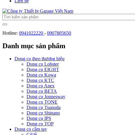
Liên hệ
Hotline:
0941022220
-
0907805650
Danh mục sản phẩm
Dụng cụ theo thương hiệu
Dụng cụ Lobster
Dụng cụ EIGHT
Dụng cụ Kowa
Dụng cụ KTC
Dụng cụ Anex
Dụng cụ BETA
Dụng cụ Jonnesway
Dụng cụ TONE
Dụng cụ Tsunoda
Dụng cụ Shinano
Dụng cụ IPS
Dụng cụ TOP
Dụng cụ cầm tay
Cờ lê