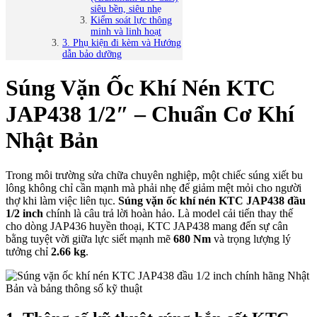
siêu bền, siêu nhẹ
Kiểm soát lực thông
minh và linh hoạt
3. Phụ kiện đi kèm và Hướng
dẫn bảo dưỡng
Súng Vặn Ốc Khí Nén KTC
JAP438 1/2″ – Chuẩn Cơ Khí
Nhật Bản
Trong môi trường sửa chữa chuyên nghiệp, một chiếc súng xiết bu
lông không chỉ cần mạnh mà phải nhẹ để giảm mệt mỏi cho người
thợ khi làm việc liên tục.
Súng vặn ốc khí nén KTC JAP438 đầu
1/2 inch
chính là câu trả lời hoàn hảo. Là model cải tiến thay thế
cho dòng JAP436 huyền thoại, KTC JAP438 mang đến sự cân
bằng tuyệt vời giữa lực siết mạnh mẽ
680 Nm
và trọng lượng lý
tưởng chỉ
2.66 kg
.