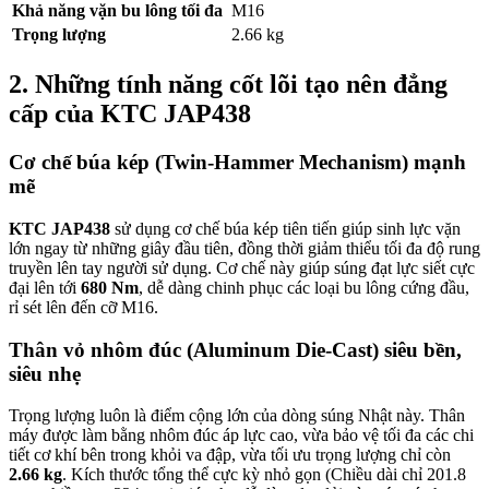
Khả năng vặn bu lông tối đa
M16
Trọng lượng
2.66 kg
2. Những tính năng cốt lõi tạo nên đẳng
cấp của KTC JAP438
Cơ chế búa kép (Twin-Hammer Mechanism) mạnh
mẽ
KTC JAP438
sử dụng cơ chế búa kép tiên tiến giúp sinh lực vặn
lớn ngay từ những giây đầu tiên, đồng thời giảm thiểu tối đa độ rung
truyền lên tay người sử dụng. Cơ chế này giúp súng đạt lực siết cực
đại lên tới
680 Nm
, dễ dàng chinh phục các loại bu lông cứng đầu,
rỉ sét lên đến cỡ M16.
Thân vỏ nhôm đúc (Aluminum Die-Cast) siêu bền,
siêu nhẹ
Trọng lượng luôn là điểm cộng lớn của dòng súng Nhật này. Thân
máy được làm bằng nhôm đúc áp lực cao, vừa bảo vệ tối đa các chi
tiết cơ khí bên trong khỏi va đập, vừa tối ưu trọng lượng chỉ còn
2.66 kg
. Kích thước tổng thể cực kỳ nhỏ gọn (Chiều dài chỉ 201.8