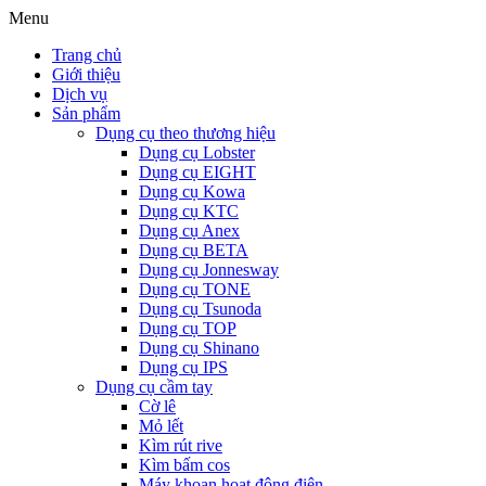
Menu
Trang chủ
Giới thiệu
Dịch vụ
Sản phẩm
Dụng cụ theo thương hiệu
Dụng cụ Lobster
Dụng cụ EIGHT
Dụng cụ Kowa
Dụng cụ KTC
Dụng cụ Anex
Dụng cụ BETA
Dụng cụ Jonnesway
Dụng cụ TONE
Dụng cụ Tsunoda
Dụng cụ TOP
Dụng cụ Shinano
Dụng cụ IPS
Dụng cụ cầm tay
Cờ lê
Mỏ lết
Kìm rút rive
Kìm bấm cos
Máy khoan hoạt động điện