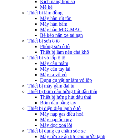
Kích nâng hộp số
Mễ kê
Thiết bị làm đồng
Máy hàn rút tôn
Máy hàn bấm
Máy hàn MIG-MAG
Bệ kéo nắn xe tai nạn
Thiết bị sơn ô tô
Phòng sơn ô tô
Thiết bị làm nền chà khô
Thiết bị vỏ lốp ô tô
Máy cân mâm
Máy cân tay lái
Máy ra vô vỏ
Dụng cụ vật tư làm vỏ lốp
Thiết bị máy gầm đại tu
Thiết bị bơm dầu hứng hút dầu thải
Thiết bị hứng hút dầu thải
Bơm dầu bằng tay
Thiết bị điện điện lạnh ô tô
Máy nạp gas điều hoà
Máy nạp ắc quy
Máy đọc xoá lỗi
Thiết bị dụng cụ chăm sóc xe
Máy rửa xe áp lực cao nước lạnh