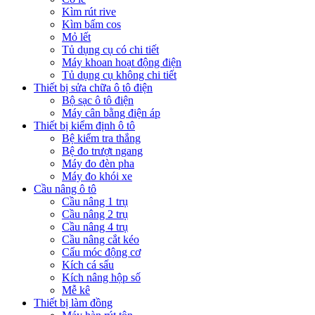
Kìm rút rive
Kìm bấm cos
Mỏ lết
Tủ dụng cụ có chi tiết
Máy khoan hoạt động điện
Tủ dụng cụ không chi tiết
Thiết bị sửa chữa ô tô điện
Bộ sạc ô tô điện
Máy cân bằng điện áp
Thiết bị kiểm định ô tô
Bệ kiểm tra thắng
Bệ đo trượt ngang
Máy đo đèn pha
Máy đo khói xe
Cầu nâng ô tô
Cầu nâng 1 trụ
Cầu nâng 2 trụ
Cầu nâng 4 trụ
Cầu nâng cắt kéo
Cẩu móc động cơ
Kích cá sấu
Kích nâng hộp số
Mễ kê
Thiết bị làm đồng