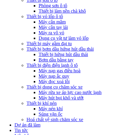
Thiết bị sơn ô tô
Phòng sơn ô tô
Thiết bị làm nền chà khô
Thiết bị vỏ lốp ô tô
Máy cân mâm
Máy cân tay lái
Máy ra vô vỏ
Dụng cụ vật tư làm vỏ lốp
Thiết bị máy gầm đại tu
Thiết bị bơm dầu hứng hút dầu thải
Thiết bị hứng hút dầu thải
Bơm dầu bằng tay
Thiết bị điện điện lạnh ô tô
Máy nạp gas điều hoà
Máy nạp ắc quy
Máy đọc xoá lỗi
Thiết bị dụng cụ chăm sóc xe
Máy rửa xe áp lực cao nước lạnh
Máy hút bụi khô và ướt
Thiết bị khí nén
Máy nén khí
Súng vặn ốc
Hoá chất vệ sinh chăm sóc xe
Dự án đã làm
Tin tức