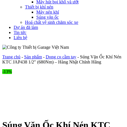
Máy hút bụi khô và ướt
Thiết bị khí nén
Máy nén khí
Súng vặn ốc
Hoá chất vệ sinh chăm sóc xe
Dự án đã làm
Tin tức
Liên hệ
Trang chủ
-
Sản phẩm
-
Dụng cụ cầm tay
-
Súng Vặn Ốc Khí Nén
KTC JAP438 1/2″ (680Nm) – Hàng Nhật Chính Hãng
-13%
Súng Vặn Ốc Khí Nén KTC