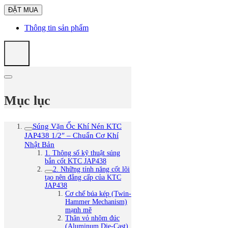
Thông tin sản phẩm
Mục lục
Súng Vặn Ốc Khí Nén KTC
JAP438 1/2″ – Chuẩn Cơ Khí
Nhật Bản
1. Thông số kỹ thuật súng
bắn cốt KTC JAP438
2. Những tính năng cốt lõi
tạo nên đẳng cấp của KTC
JAP438
Cơ chế búa kép (Twin-
Hammer Mechanism)
mạnh mẽ
Thân vỏ nhôm đúc
(Aluminum Die-Cast)