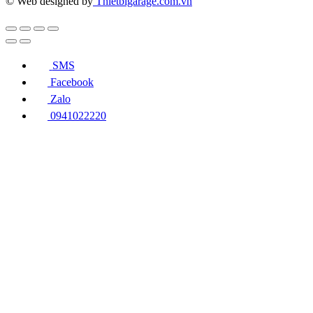
© Web designed by
Thietbigarage.com.vn
SMS
Facebook
Zalo
0941022220