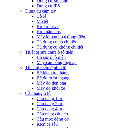
Dụng cụ Shinano
Dụng cụ IPS
Dụng cụ cầm tay
Cờ lê
Mỏ lết
Kìm rút rive
Kìm bấm cos
Máy khoan hoạt động điện
Tủ dụng cụ có chi tiết
Tủ dụng cụ không chi tiết
Thiết bị sửa chữa ô tô điện
Bộ sạc ô tô điện
Máy cân bằng điện áp
Thiết bị kiểm định ô tô
Bệ kiểm tra thắng
Bệ đo trượt ngang
Máy đo đèn pha
Máy đo khói xe
Cầu nâng ô tô
Cầu nâng 1 trụ
Cầu nâng 2 trụ
Cầu nâng 4 trụ
Cầu nâng cắt kéo
Cẩu móc động cơ
Kích cá sấu