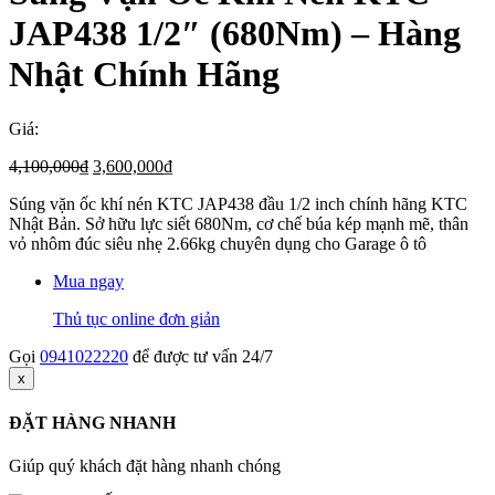
JAP438 1/2″ (680Nm) – Hàng
Nhật Chính Hãng
Giá:
Giá
Giá
4,100,000
₫
3,600,000
₫
gốc
hiện
Súng vặn ốc khí nén KTC JAP438 đầu 1/2 inch chính hãng KTC
là:
tại
Nhật Bản. Sở hữu lực siết 680Nm, cơ chế búa kép mạnh mẽ, thân
4,100,000₫.
là:
vỏ nhôm đúc siêu nhẹ 2.66kg chuyên dụng cho Garage ô tô
3,600,000₫.
Mua ngay
Thủ tục online đơn giản
Gọi
0941022220
để được tư vấn 24/7
x
ĐẶT HÀNG NHANH
Giúp quý khách đặt hàng nhanh chóng