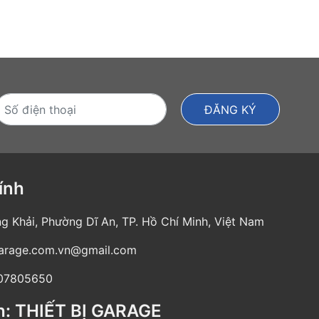
ính
g Khải, Phường Dĩ An, TP. Hồ Chí Minh, Việt Nam
garage.com.vn@gmail.com
07805650
h: THIẾT BỊ GARAGE