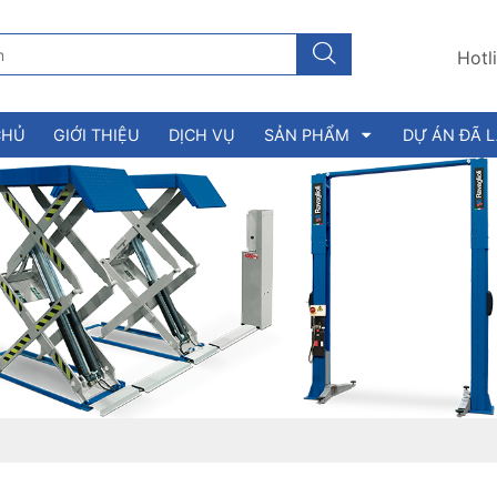
Hotl
CHỦ
GIỚI THIỆU
DỊCH VỤ
SẢN PHẨM
DỰ ÁN ĐÃ 