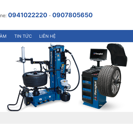
0941022220
0907805650
ine:
-
LÀM
TIN TỨC
LIÊN HỆ