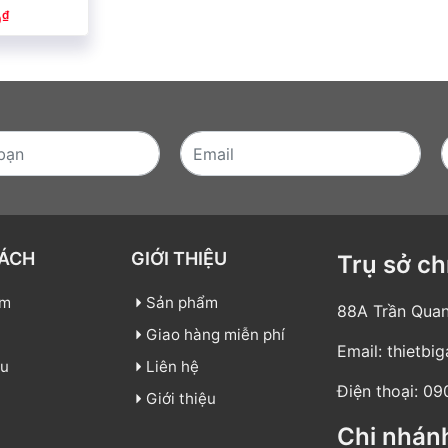
₫
0
SÁCH
GIỚI THIỆU
Trụ sở ch
ẩm
Sản phẩm
88A Trần Quan
Giao hàng miễn phí
Email:
thietbi
ệu
Liên hệ
Điện thoại:
09
Giới thiệu
Chi nhán