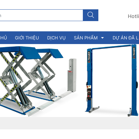
Hotl
CHỦ
GIỚI THIỆU
DỊCH VỤ
SẢN PHẨM
DỰ ÁN ĐÃ 