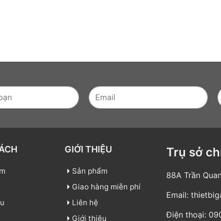
SÁCH
GIỚI THIỆU
Trụ sở ch
ẩm
Sản phẩm
88A Trần Quan
Giao hàng miễn phí
Email:
thietbi
ệu
Liên hệ
Điện thoại:
09
Giới thiệu