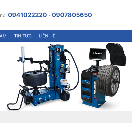
0941022220
0907805650
ine:
-
LÀM
TIN TỨC
LIÊN HỆ