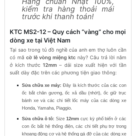
Hàng chuẩn Nhật 100%,
kiểm tra hàng thoải mái
trước khi thanh toán!
KTC MS2-12 – Quy cách “vàng” cho mọi
dòng xe tại Việt Nam
Tại sao trong tủ đồ nghề của anh em thợ luôn cần
có mã
cờ lê vòng miệng ktc
này? Câu trả lời nằm
ở kích thước
12mm
– dải size xuất hiện với tần
suất dày đặc trên các phương tiện giao thông:
Sửa chữa xe máy:
Đây là kích thước của các con
ốc bắt chân gương, ốc xả dầu (nhớt), ốc giữ trục
bánh xe và các chi tiết lốc máy của các dòng xe
Honda, Yamaha, Piaggio.
Sửa chữa ô tô:
Size
12mm
cực kỳ phổ biến ở các
con ốc bắt hệ thống điện, các chi tiết phụ trợ trong
khoang động cơ và hệ thống gá đỡ của các dòng xe