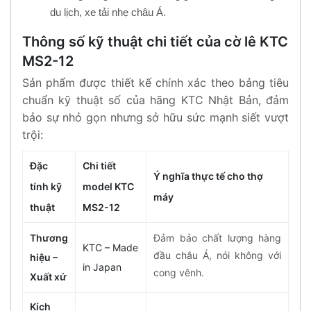
du lịch, xe tải nhẹ châu Á.
Thông số kỹ thuật chi tiết của cờ lê KTC
MS2-12
Sản phẩm được thiết kế chính xác theo bảng tiêu
chuẩn kỹ thuật số của hãng KTC Nhật Bản, đảm
bảo sự nhỏ gọn nhưng sở hữu sức mạnh siết vượt
trội:
Đặc
Chi tiết
Ý nghĩa thực tế cho thợ
tính kỹ
model KTC
máy
thuật
MS2-12
Thương
Đảm bảo chất lượng hàng
KTC – Made
đầu châu Á, nói không với
hiệu –
in Japan
cong vênh.
Xuất xứ
Kích