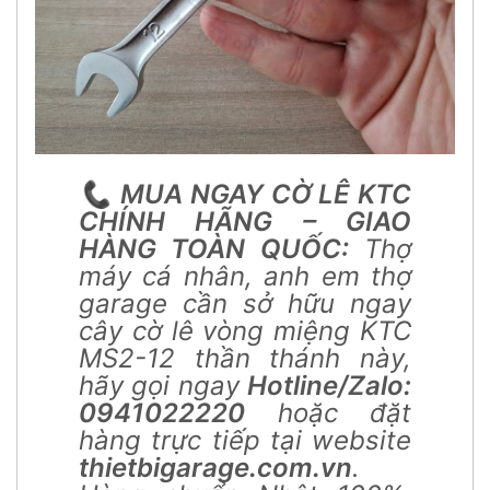
📞
MUA NGAY CỜ LÊ KTC
CHÍNH HÃNG – GIAO
HÀNG TOÀN QUỐC:
Thợ
máy cá nhân, anh em thợ
garage cần sở hữu ngay
cây cờ lê vòng miệng KTC
MS2-12 thần thánh này,
hãy gọi ngay
Hotline/Zalo:
0941022220
hoặc đặt
hàng trực tiếp tại website
thietbigarage.com.vn
.