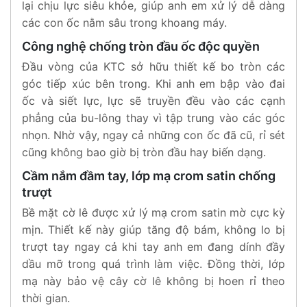
lại chịu lực siêu khỏe, giúp anh em xử lý dễ dàng
các con ốc nằm sâu trong khoang máy.
Công nghệ chống tròn đầu ốc độc quyền
Đầu vòng của KTC sở hữu thiết kế bo tròn các
góc tiếp xúc bên trong. Khi anh em bập vào đai
ốc và siết lực, lực sẽ truyền đều vào các cạnh
phẳng của bu-lông thay vì tập trung vào các góc
nhọn. Nhờ vậy, ngay cả những con ốc đã cũ, rỉ sét
cũng không bao giờ bị tròn đầu hay biến dạng.
Cầm nắm đầm tay, lớp mạ crom satin chống
trượt
Bề mặt cờ lê được xử lý mạ crom satin mờ cực kỳ
mịn. Thiết kế này giúp tăng độ bám, không lo bị
trượt tay ngay cả khi tay anh em đang dính đầy
dầu mỡ trong quá trình làm việc. Đồng thời, lớp
mạ này bảo vệ cây cờ lê không bị hoen rỉ theo
thời gian.