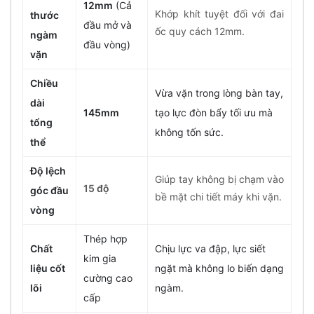
12mm
(Cả
Khớp khít tuyệt đối với đai
thước
đầu mở và
ốc quy cách 12mm.
ngàm
đầu vòng)
vặn
Chiều
Vừa vặn trong lòng bàn tay,
dài
145mm
tạo lực đòn bẩy tối ưu mà
tổng
không tốn sức.
thể
Độ lệch
Giúp tay không bị chạm vào
15 độ
góc đầu
bề mặt chi tiết máy khi vặn.
vòng
Thép hợp
Chất
Chịu lực va đập, lực siết
kim gia
liệu cốt
ngặt mà không lo biến dạng
cường cao
lõi
ngàm.
cấp