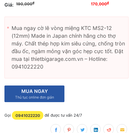
Giá gốc là: 190,000₫.
Giá hiện
₫
₫
190,000
170,000
Giá:
tại là: 170,000₫.
Mua ngay cờ lê vòng miệng KTC MS2-12
(12mm) Made in Japan chính hãng cho thợ
máy. Chất thép hợp kim siêu cứng, chống tròn
đầu ốc, ngàm mỏng vặn góc hẹp cực tốt. Đặt
mua tại thietbigarage.com.vn – Hotline:
0941022220
MUA NGAY
Thủ tục online đơn giản
Gọi
0941022220
để được tư vấn 24/7