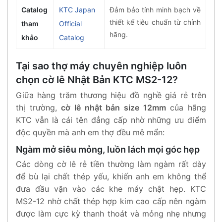
Catalog
KTC Japan
Đảm bảo tính minh bạch về
thiết kế tiêu chuẩn từ chính
tham
Official
hãng.
khảo
Catalog
Tại sao thợ máy chuyên nghiệp luôn
chọn cờ lê Nhật Bản KTC MS2-12?
Giữa hàng trăm thương hiệu đồ nghề giá rẻ trên
thị trường,
cờ lê nhật bản size 12mm
của hãng
KTC vẫn là cái tên đẳng cấp nhờ những ưu điểm
độc quyền mà anh em thợ đều mê mẩn:
Ngàm mở siêu mỏng, luồn lách mọi góc hẹp
Các dòng cờ lê rẻ tiền thường làm ngàm rất dày
để bù lại chất thép yếu, khiến anh em không thể
đưa đầu vặn vào các khe máy chật hẹp. KTC
MS2-12 nhờ chất thép hợp kim cao cấp nên ngàm
được làm cực kỳ thanh thoát và mỏng nhẹ nhưng