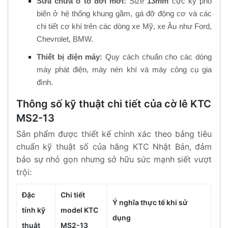
Sửa chữa ô tô đời mới:
Size
13mm
cực kỳ phổ
biến ở hệ thống khung gầm, gá đỡ động cơ và các
chi tiết cơ khí trên các dòng xe Mỹ, xe Âu như Ford,
Chevrolet, BMW.
Thiết bị điện máy:
Quy cách chuẩn cho các dòng
máy phát điện, máy nén khí và máy công cụ gia
đình.
Thông số kỹ thuật chi tiết của cờ lê KTC
MS2-13
Sản phẩm được thiết kế chính xác theo bảng tiêu
chuẩn kỹ thuật số của hãng KTC Nhật Bản, đảm
bảo sự nhỏ gọn nhưng sở hữu sức mạnh siết vượt
trội:
Đặc
Chi tiết
Ý nghĩa thực tế khi sử
tính kỹ
model KTC
dụng
thuật
MS2-13