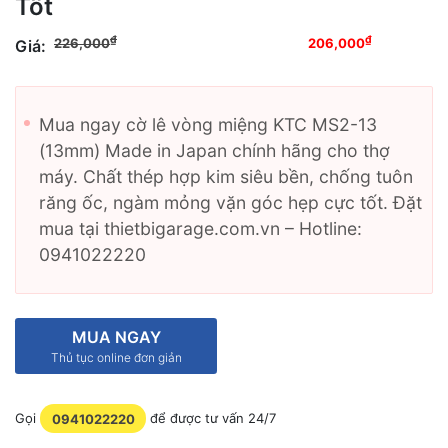
Tốt
Giá gốc là: 226,000₫.
Giá
₫
₫
226,000
206,000
Giá:
hiện tại là: 206,000₫.
Mua ngay cờ lê vòng miệng KTC MS2-13
(13mm) Made in Japan chính hãng cho thợ
máy. Chất thép hợp kim siêu bền, chống tuôn
răng ốc, ngàm mỏng vặn góc hẹp cực tốt. Đặt
mua tại thietbigarage.com.vn – Hotline:
0941022220
MUA NGAY
Thủ tục online đơn giản
Gọi
0941022220
để được tư vấn 24/7