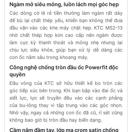
Ngàm mở siêu mỏng, luồn lách mọi góc hẹp
Các dòng cờ lê rẻ tiền thường làm ngàm rất dày
để bù lại chất thép yếu, khiến bạn không thể đưa
đầu vặn vào các khe máy chật hẹp. KTC MS2-13
nhờ chất thép hợp kim cao cấp nên ngàm được
làm cực kỳ thanh thoát và mỏng nhẹ nhưng lại
chịu lực siêu khỏe, giúp bạn xử lý dễ dàng các
con ốc nằm sâu trong khoang máy.
Công nghệ chống tròn đầu ốc Powerfit độc
quyền
Đầu vòng của KTC sở hữu thiết kế bo tròn các
góc tiếp xúc bên trong. Khi bạn bập vào đai ốc và
siết lực, lực sẽ truyền đều vào các cạnh phẳng
của bu-lông thay vì tập trung vào các góc nhọn.
Nhờ vậy, ngay cả những con ốc đã cũ, rỉ sét cũng
không bao giờ bị tròn đầu hay biến dạng.
Cầm nắm đầm tay, lớp mạ crom satin chống