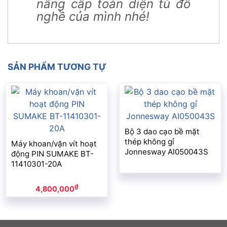
nâng cấp toàn diện tủ đồ
nghề của mình nhé!
SẢN PHẨM TƯƠNG TỰ
Bộ 3 dao cạo bề mặt
thép không gỉ
Máy khoan/vặn vít hoạt
Jonnesway AI050043S
động PIN SUMAKE BT-
11410301-20A
₫
4,800,000