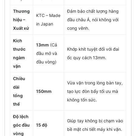
Thương
Đảm bảo chất lượng hàng
KTC – Made
hiệu –
đầu châu Á, nói không với
in Japan
Xuất xứ
cong vênh.
Kích
13mm
(Cả
thước
Khớp khít tuyệt đối với đai
đầu mở và
ngàm
ốc quy cách 13mm.
đầu vòng)
vặn
Chiều
Vừa vặn trong lòng bàn tay,
dài
150mm
tạo lực đòn bẩy tối ưu mà
tổng
không tốn sức.
thể
Độ lệch
Giúp tay không bị chạm vào
góc đầu
15 độ
bề mặt chi tiết máy khi vặn.
vòng