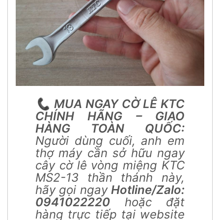
📞
MUA NGAY CỜ LÊ KTC
CHÍNH HÃNG – GIAO
HÀNG TOÀN QUỐC:
Người dùng cuối, anh em
thợ máy cần sở hữu ngay
cây cờ lê vòng miệng KTC
MS2-13 thần thánh này,
hãy gọi ngay
Hotline/Zalo:
0941022220
hoặc đặt
hàng trực tiếp tại website