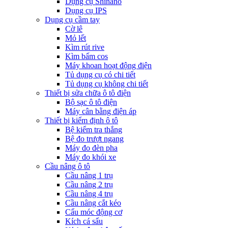
Dụng cụ Shinano
Dụng cụ IPS
Dụng cụ cầm tay
Cờ lê
Mỏ lết
Kìm rút rive
Kìm bấm cos
Máy khoan hoạt động điện
Tủ dụng cụ có chi tiết
Tủ dụng cụ không chi tiết
Thiết bị sửa chữa ô tô điện
Bộ sạc ô tô điện
Máy cân bằng điện áp
Thiết bị kiểm định ô tô
Bệ kiểm tra thắng
Bệ đo trượt ngang
Máy đo đèn pha
Máy đo khói xe
Cầu nâng ô tô
Cầu nâng 1 trụ
Cầu nâng 2 trụ
Cầu nâng 4 trụ
Cầu nâng cắt kéo
Cẩu móc động cơ
Kích cá sấu