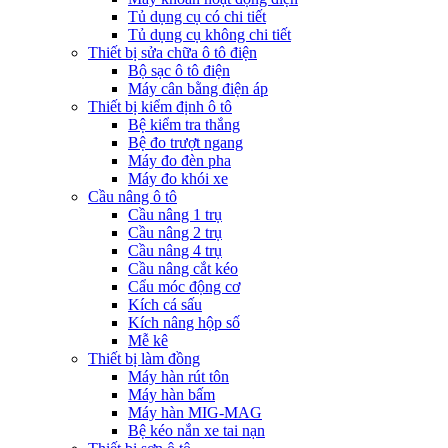
Tủ dụng cụ có chi tiết
Tủ dụng cụ không chi tiết
Thiết bị sửa chữa ô tô điện
Bộ sạc ô tô điện
Máy cân bằng điện áp
Thiết bị kiểm định ô tô
Bệ kiểm tra thắng
Bệ đo trượt ngang
Máy đo đèn pha
Máy đo khói xe
Cầu nâng ô tô
Cầu nâng 1 trụ
Cầu nâng 2 trụ
Cầu nâng 4 trụ
Cầu nâng cắt kéo
Cẩu móc động cơ
Kích cá sấu
Kích nâng hộp số
Mễ kê
Thiết bị làm đồng
Máy hàn rút tôn
Máy hàn bấm
Máy hàn MIG-MAG
Bệ kéo nắn xe tai nạn