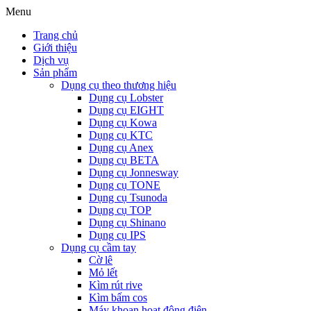
Menu
Trang chủ
Giới thiệu
Dịch vụ
Sản phẩm
Dụng cụ theo thương hiệu
Dụng cụ Lobster
Dụng cụ EIGHT
Dụng cụ Kowa
Dụng cụ KTC
Dụng cụ Anex
Dụng cụ BETA
Dụng cụ Jonnesway
Dụng cụ TONE
Dụng cụ Tsunoda
Dụng cụ TOP
Dụng cụ Shinano
Dụng cụ IPS
Dụng cụ cầm tay
Cờ lê
Mỏ lết
Kìm rút rive
Kìm bấm cos
Máy khoan hoạt động điện