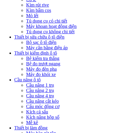
Kìm rút rive
Kìm bấm cos
Mỏ lết
Tủ dụng cụ có chi tiết
Máy khoan hoạt động điện
Tủ dụng cụ không chi tiết
Thiết bị sửa chữa ô tô điện
Bộ sạc ô tô điện
Máy cân bằng điện áp
Thiết bị kiểm định ô tô
Bệ kiểm tra thắng
Bệ đo trượt ngang
Máy đo đèn pha
Máy đo khói xe
Cầu nâng ô tô
Cầu nâng 1 trụ
Cầu nâng 2 trụ
Cầu nâng 4 trụ
Cầu nâng cắt kéo
Cẩu móc động cơ
Kích cá sấu
Kích nâng hộp số
Mễ kê
Thiết bị làm đồng