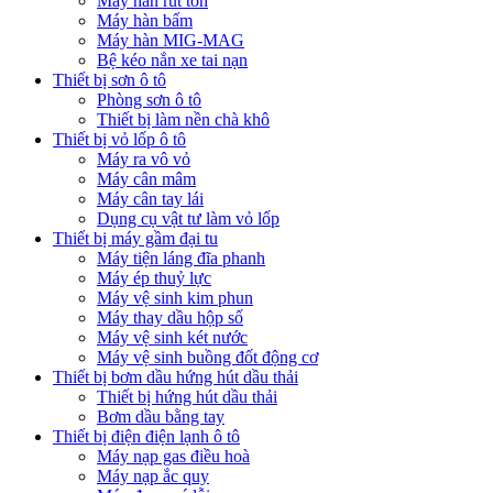
Máy hàn rút tôn
Máy hàn bấm
Máy hàn MIG-MAG
Bệ kéo nắn xe tai nạn
Thiết bị sơn ô tô
Phòng sơn ô tô
Thiết bị làm nền chà khô
Thiết bị vỏ lốp ô tô
Máy ra vô vỏ
Máy cân mâm
Máy cân tay lái
Dụng cụ vật tư làm vỏ lốp
Thiết bị máy gầm đại tu
Máy tiện láng đĩa phanh
Máy ép thuỷ lực
Máy vệ sinh kim phun
Máy thay dầu hộp số
Máy vệ sinh két nước
Máy vệ sinh buồng đốt động cơ
Thiết bị bơm dầu hứng hút dầu thải
Thiết bị hứng hút dầu thải
Bơm dầu bằng tay
Thiết bị điện điện lạnh ô tô
Máy nạp gas điều hoà
Máy nạp ắc quy