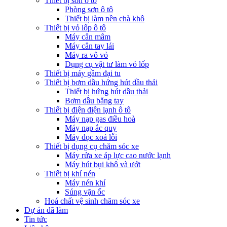
Thiết bị sơn ô tô
Phòng sơn ô tô
Thiết bị làm nền chà khô
Thiết bị vỏ lốp ô tô
Máy cân mâm
Máy cân tay lái
Máy ra vô vỏ
Dụng cụ vật tư làm vỏ lốp
Thiết bị máy gầm đại tu
Thiết bị bơm dầu hứng hút dầu thải
Thiết bị hứng hút dầu thải
Bơm dầu bằng tay
Thiết bị điện điện lạnh ô tô
Máy nạp gas điều hoà
Máy nạp ắc quy
Máy đọc xoá lỗi
Thiết bị dụng cụ chăm sóc xe
Máy rửa xe áp lực cao nước lạnh
Máy hút bụi khô và ướt
Thiết bị khí nén
Máy nén khí
Súng vặn ốc
Hoá chất vệ sinh chăm sóc xe
Dự án đã làm
Tin tức