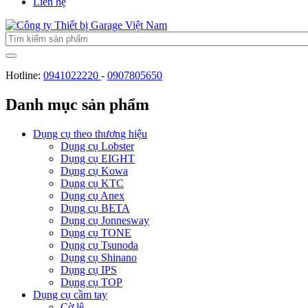
Liên hệ
Hotline:
0941022220
-
0907805650
Danh mục sản phẩm
Dụng cụ theo thương hiệu
Dụng cụ Lobster
Dụng cụ EIGHT
Dụng cụ Kowa
Dụng cụ KTC
Dụng cụ Anex
Dụng cụ BETA
Dụng cụ Jonnesway
Dụng cụ TONE
Dụng cụ Tsunoda
Dụng cụ Shinano
Dụng cụ IPS
Dụng cụ TOP
Dụng cụ cầm tay
Cờ lê