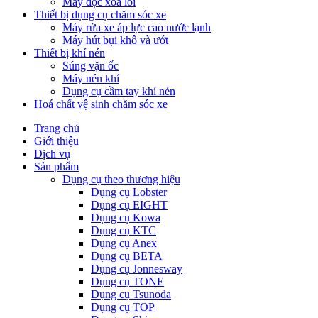
Máy đọc xoá lỗi
Thiết bị dụng cụ chăm sóc xe
Máy rửa xe áp lực cao nước lạnh
Máy hút bụi khô và ướt
Thiết bị khí nén
Súng vặn ốc
Máy nén khí
Dụng cụ cầm tay khí nén
Hoá chất vệ sinh chăm sóc xe
Trang chủ
Giới thiệu
Dịch vụ
Sản phẩm
Dụng cụ theo thương hiệu
Dụng cụ Lobster
Dụng cụ EIGHT
Dụng cụ Kowa
Dụng cụ KTC
Dụng cụ Anex
Dụng cụ BETA
Dụng cụ Jonnesway
Dụng cụ TONE
Dụng cụ Tsunoda
Dụng cụ TOP