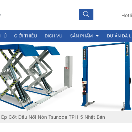
Hotl
CHỦ
GIỚI THIỆU
DỊCH VỤ
SẢN PHẨM
DỰ ÁN ĐÃ 
 Ép Cốt Đầu Nối Nón Tsunoda TPH-5 Nhật Bản