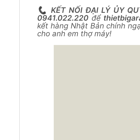
📞
KẾT NỐI ĐẠI LÝ ỦY QU
0941.022.220
để
thietbiga
kết hàng Nhật Bản chính ngạ
cho anh em thợ máy!