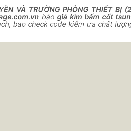
YỀN VÀ TRƯỜNG PHÒNG THIẾT BỊ (2
rage.com.vn
báo
giá kìm bấm cốt tsu
ch, bao check code kiểm tra chất lượn