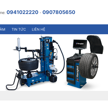
0941022220
0907805650
ine:
-
LÀM
TIN TỨC
LIÊN HỆ