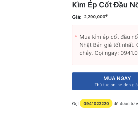
Kìm Ép Cốt Đầu N
Giá gốc là
₫
Giá:
2,290,000
2,268,200₫.
Mua kìm ép cốt đầu n
Nhật Bản giá tốt nhất.
cháy. Gọi ngay: 0941.
MUA NGAY
Thủ tục online đơn gi
Gọi
0941022220
để được tư v