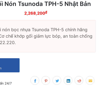
ối Nón Tsunoda TPH-5 Nhật Bản
₫
: 2,290,000₫.
2,268,200
Giá hiện tại là:
ối nón bọc nhựa Tsunoda TPH-5 chính hãng
 Cơ chế khớp gối giảm lực bóp, an toàn chống
022.220.
ản
ấn 24/7