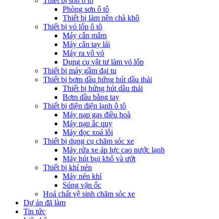
Thiết bị sơn ô tô
Phòng sơn ô tô
Thiết bị làm nền chà khô
Thiết bị vỏ lốp ô tô
Máy cân mâm
Máy cân tay lái
Máy ra vô vỏ
Dụng cụ vật tư làm vỏ lốp
Thiết bị máy gầm đại tu
Thiết bị bơm dầu hứng hút dầu thải
Thiết bị hứng hút dầu thải
Bơm dầu bằng tay
Thiết bị điện điện lạnh ô tô
Máy nạp gas điều hoà
Máy nạp ắc quy
Máy đọc xoá lỗi
Thiết bị dụng cụ chăm sóc xe
Máy rửa xe áp lực cao nước lạnh
Máy hút bụi khô và ướt
Thiết bị khí nén
Máy nén khí
Súng vặn ốc
Hoá chất vệ sinh chăm sóc xe
Dự án đã làm
Tin tức