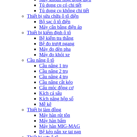
Tủ dụng cụ có chi tiết
Tủ dụng cụ không chi tiết
Thiết bị sửa chữa ô tô điện
Bộ sạc ô tô điện
Máy cân bằng điện áp
Thiết bị kiểm định ô tô
Bệ kiểm tra thắng
Bệ đo trượt ngang
Máy đo đèn pha
Máy đo khói xe
Cầu nâng ô tô
Cầu nâng 1 trụ
Cầu nâng 2 trụ
Cầu nâng 4 trụ
Cầu nâng cắt kéo
Cẩu móc động cơ
Kích cá sấu
Kích nâng hộp số
Mễ kê
Thiết bị làm đồng
Máy hàn rút tôn
Máy hàn bấm
Máy hàn MIG-MAG
Bệ kéo nắn xe tai nạn