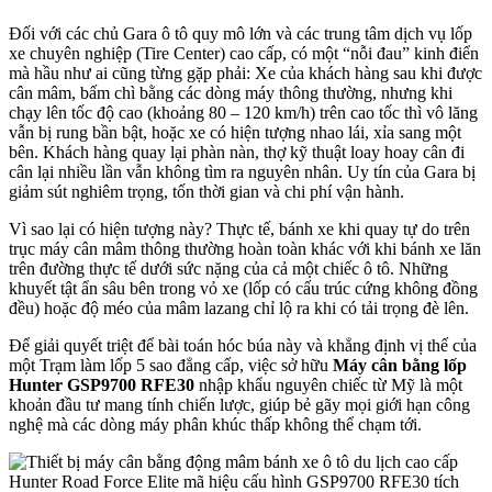
Đối với các chủ Gara ô tô quy mô lớn và các trung tâm dịch vụ lốp
xe chuyên nghiệp (Tire Center) cao cấp, có một “nỗi đau” kinh điển
mà hầu như ai cũng từng gặp phải: Xe của khách hàng sau khi được
cân mâm, bấm chì bằng các dòng máy thông thường, nhưng khi
chạy lên tốc độ cao (khoảng 80 – 120 km/h) trên cao tốc thì vô lăng
vẫn bị rung bần bật, hoặc xe có hiện tượng nhao lái, xỉa sang một
bên. Khách hàng quay lại phàn nàn, thợ kỹ thuật loay hoay cân đi
cân lại nhiều lần vẫn không tìm ra nguyên nhân. Uy tín của Gara bị
giảm sút nghiêm trọng, tốn thời gian và chi phí vận hành.
Vì sao lại có hiện tượng này? Thực tế, bánh xe khi quay tự do trên
trục máy cân mâm thông thường hoàn toàn khác với khi bánh xe lăn
trên đường thực tế dưới sức nặng của cả một chiếc ô tô. Những
khuyết tật ẩn sâu bên trong vỏ xe (lốp có cấu trúc cứng không đồng
đều) hoặc độ méo của mâm lazang chỉ lộ ra khi có tải trọng đè lên.
Để giải quyết triệt để bài toán hóc búa này và khẳng định vị thế của
một Trạm làm lốp 5 sao đẳng cấp, việc sở hữu
Máy cân bằng lốp
Hunter GSP9700 RFE30
nhập khẩu nguyên chiếc từ Mỹ là một
khoản đầu tư mang tính chiến lược, giúp bẻ gãy mọi giới hạn công
nghệ mà các dòng máy phân khúc thấp không thể chạm tới.