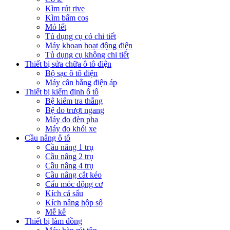
Kìm rút rive
Kìm bấm cos
Mỏ lết
Tủ dụng cụ có chi tiết
Máy khoan hoạt động điện
Tủ dụng cụ không chi tiết
Thiết bị sửa chữa ô tô điện
Bộ sạc ô tô điện
Máy cân bằng điện áp
Thiết bị kiểm định ô tô
Bệ kiểm tra thắng
Bệ đo trượt ngang
Máy đo đèn pha
Máy đo khói xe
Cầu nâng ô tô
Cầu nâng 1 trụ
Cầu nâng 2 trụ
Cầu nâng 4 trụ
Cầu nâng cắt kéo
Cẩu móc động cơ
Kích cá sấu
Kích nâng hộp số
Mễ kê
Thiết bị làm đồng