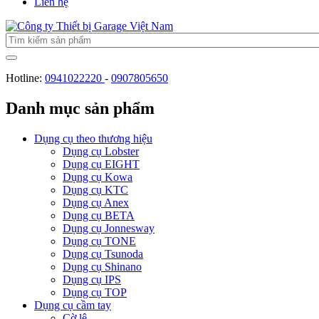
Liên hệ
Hotline:
0941022220
-
0907805650
Danh mục sản phẩm
Dụng cụ theo thương hiệu
Dụng cụ Lobster
Dụng cụ EIGHT
Dụng cụ Kowa
Dụng cụ KTC
Dụng cụ Anex
Dụng cụ BETA
Dụng cụ Jonnesway
Dụng cụ TONE
Dụng cụ Tsunoda
Dụng cụ Shinano
Dụng cụ IPS
Dụng cụ TOP
Dụng cụ cầm tay
Cờ lê