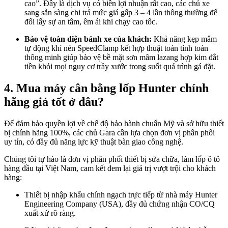
cao”
. Đây là dịch vụ có biên lợi nhuận rất cao, các chủ xe
sang sẵn sàng chi trả mức giá gấp 3 – 4 lần thông thường để
đổi lấy sự an tâm, êm ái khi chạy cao tốc.
Bảo vệ toàn diện bánh xe của khách:
Khả năng kẹp mâm
tự động khí nén SpeedClamp kết hợp thuật toán tính toán
thông minh giúp bảo vệ bề mặt sơn mâm lazang hợp kim đắt
tiền khỏi mọi nguy cơ trầy xước trong suốt quá trình gá đặt
.
4. Mua máy cân bằng lốp Hunter chính
hãng giá tốt ở đâu?
Để đảm bảo quyền lợi về chế độ bảo hành chuẩn Mỹ và sở hữu thiết
bị chính hãng 100%, các chủ Gara cần lựa chọn đơn vị phân phối
uy tín, có đầy đủ năng lực kỹ thuật bàn giao công nghệ.
Chúng tôi tự hào là đơn vị phân phối thiết bị sửa chữa, làm lốp ô tô
hàng đầu tại Việt Nam, cam kết đem lại giá trị vượt trội cho khách
hàng:
Thiết bị nhập khẩu chính ngạch trực tiếp từ nhà máy Hunter
Engineering Company (USA), đầy đủ chứng nhận CO/CQ
xuất xứ rõ ràng
.