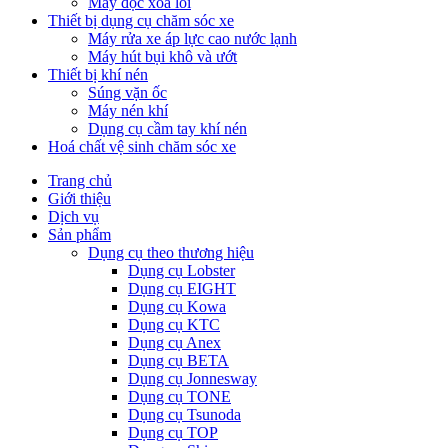
Máy đọc xoá lỗi
Thiết bị dụng cụ chăm sóc xe
Máy rửa xe áp lực cao nước lạnh
Máy hút bụi khô và ướt
Thiết bị khí nén
Súng vặn ốc
Máy nén khí
Dụng cụ cầm tay khí nén
Hoá chất vệ sinh chăm sóc xe
Trang chủ
Giới thiệu
Dịch vụ
Sản phẩm
Dụng cụ theo thương hiệu
Dụng cụ Lobster
Dụng cụ EIGHT
Dụng cụ Kowa
Dụng cụ KTC
Dụng cụ Anex
Dụng cụ BETA
Dụng cụ Jonnesway
Dụng cụ TONE
Dụng cụ Tsunoda
Dụng cụ TOP