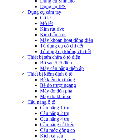
Dụng cụ Shinano
Dụng cụ IPS
Dụng cụ cầm tay
Cờ lê
Mỏ lết
Kìm rút rive
Kìm bấm cos
Máy khoan hoạt động điện
Tủ dụng cụ có chi tiết
Tủ dụng cụ không chi tiết
Thiết bị sửa chữa ô tô điện
Bộ sạc ô tô điện
Máy cân bằng điện áp
Thiết bị kiểm định ô tô
Bệ kiểm tra thắng
Bệ đo trượt ngang
Máy đo đèn pha
Máy đo khói xe
Cầu nâng ô tô
Cầu nâng 1 trụ
Cầu nâng 2 trụ
Cầu nâng 4 trụ
Cầu nâng cắt kéo
Cẩu móc động cơ
Kích cá sấu