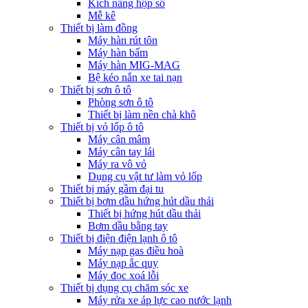
Kích nâng hộp số
Mễ kê
Thiết bị làm đồng
Máy hàn rút tôn
Máy hàn bấm
Máy hàn MIG-MAG
Bệ kéo nắn xe tai nạn
Thiết bị sơn ô tô
Phòng sơn ô tô
Thiết bị làm nền chà khô
Thiết bị vỏ lốp ô tô
Máy cân mâm
Máy cân tay lái
Máy ra vô vỏ
Dụng cụ vật tư làm vỏ lốp
Thiết bị máy gầm đại tu
Thiết bị bơm dầu hứng hút dầu thải
Thiết bị hứng hút dầu thải
Bơm dầu bằng tay
Thiết bị điện điện lạnh ô tô
Máy nạp gas điều hoà
Máy nạp ắc quy
Máy đọc xoá lỗi
Thiết bị dụng cụ chăm sóc xe
Máy rửa xe áp lực cao nước lạnh