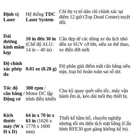
Chỉ thị vị trí dán chì chính xác tại
Định vị
Hệ thống
TDC
điểm 12 giờ (Top Dead Center) tuyệt
Laser
Laser System
đối
.
Dải
10 in đến 30 in
Cân đẹp từ các dòng xe du lịch nhỏ
đường
(Chế độ ALU:
đến xe SUV cỡ lớn, siêu xe thể thao,
kính mâm
14 in – 40 in)
xe điện đời mới
.
kẹp
Độ chính
Độ phân giải điểm mất cân bằng siêu
xác phép
0.01
oz (0.28 g)
mịn, loại bỏ hoàn toàn sai số dư
.
đo
Tốc độ
300 rpm
/
Chu kỳ quay quét siêu tốc, máy vận
cân bằng /
Motor DC lập
hành êm ái, kéo dài tuổi thọ thiết bị
.
Động cơ
trình điều khiển
Kích
64 in x 70 in x
Thiết kế hầm hố, chuyên nghiệp
thước
63 in
(1626 x
nhưng tối ưu diện tích mặt bằng (Cấu
máy (W x
1778 x 1600
hình RFE30 gọn gàng không kệ in)
.
H x D)
mm)