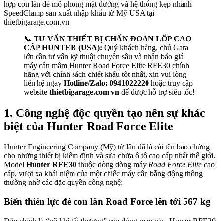
📞
TƯ VẤN THIẾT BỊ CHẨN ĐOÁN LỐP CAO
CẤP HUNTER (USA):
Quý khách hàng, chủ Gara
lớn cần tư vấn kỹ thuật chuyên sâu và nhận báo giá
máy cân mâm Hunter Road Force Elite RFE30 chính
hãng với chính sách chiết khấu tốt nhất, xin vui lòng
liên hệ ngay
Hotline/Zalo: 0941022220
hoặc truy cập
website
thietbigarage.com.vn
để được hỗ trợ siêu tốc!
1. Công nghệ độc quyền tạo nên sự khác
biệt của Hunter Road Force Elite
Hunter Engineering Company (Mỹ) từ lâu đã là cái tên bảo chứng
cho những thiết bị kiểm định và sửa chữa ô tô cao cấp nhất thế giới.
Model
Hunter RFE30
thuộc dòng dòng máy
Road Force Elite
cao
cấp, vượt xa khái niệm của một chiếc máy cân bằng động thông
thường nhờ các đặc quyền công nghệ:
Biến thiên lực đè con lăn Road Force lên tới 567 kg
Đây chính là “vũ khí tối thượng” của dòng máy này. Hunter RFE30