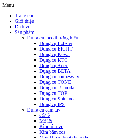
Menu
Trang chủ
Giới thiệu
Dịch vụ
Sản phẩm
Dụng cụ theo thương hiệu
Dụng cụ Lobster
Dụng cụ EIGHT
Dụng cụ Kowa
Dụng cụ KTC
Dụng cụ Anex
Dụng cụ BETA
Dụng cụ Jonnesway
Dụng cụ TONE
Dụng cụ Tsunoda
Dụng cụ TOP
Dụng cụ Shinano
Dụng cụ IPS
Dụng cụ cầm tay
Cờ lê
Mỏ lết
Kìm rút rive
Kìm bấm cos
Máy khoan hoạt động điện