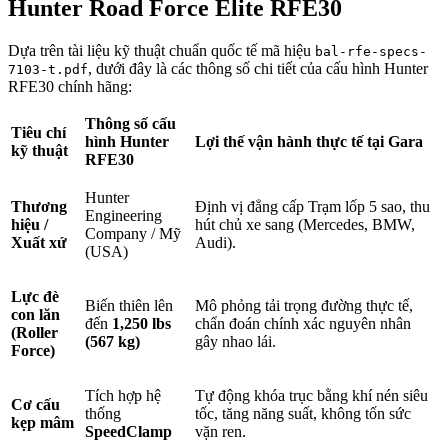
Hunter Road Force Elite RFE30
Dựa trên tài liệu kỹ thuật chuẩn quốc tế mã hiệu
bal-rfe-specs-
, dưới đây là các thông số chi tiết của cấu hình Hunter
7103-t.pdf
RFE30 chính hãng
:
Thông số cấu
Tiêu chí
hình Hunter
Lợi thế vận hành thực tế tại Gara
kỹ thuật
RFE30
Hunter
Thương
Định vị đẳng cấp Trạm lốp 5 sao, thu
Engineering
hiệu /
hút chủ xe sang (Mercedes, BMW,
Company / Mỹ
Xuất xứ
Audi).
(USA)
Lực đè
Biến thiên lên
Mô phỏng tải trọng đường thực tế,
con lăn
đến
1,250 lbs
chẩn đoán chính xác nguyên nhân
(Roller
(567 kg)
gây nhao lái
.
Force)
Tích hợp hệ
Tự động khóa trục bằng khí nén siêu
Cơ cấu
thống
tốc, tăng năng suất, không tốn sức
kẹp mâm
SpeedClamp
vặn ren
.