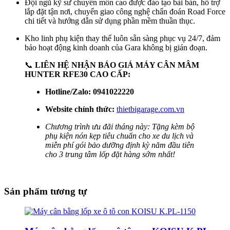
Đội ngũ kỹ sư chuyên môn cao được đào tạo bài bản, hỗ trợ
lắp đặt tận nơi, chuyển giao công nghệ chẩn đoán Road Force
chi tiết và hướng dẫn sử dụng phần mềm thuần thục.
Kho linh phụ kiện thay thế luôn sẵn sàng phục vụ 24/7, đảm
bảo hoạt động kinh doanh của Gara không bị gián đoạn.
📞
LIÊN HỆ NHẬN BÁO GIÁ MÁY CÂN MÂM
HUNTER RFE30 CAO CẤP:
Hotline/Zalo:
0941022220
Website chính thức:
thietbigarage.com.vn
Chương trình ưu đãi tháng này: Tặng kèm bộ
phụ kiện nón kẹp tiêu chuẩn cho xe du lịch và
miễn phí gói bảo dưỡng định kỳ năm đầu tiên
cho 3 trung tâm lốp đặt hàng sớm nhất!
Sản phẩm tương tự