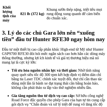
Khối
Khung sườn thép nặng, triệt tiêu mọi
lượng
821 lb (372 kg)
rung động xung quanh để cảm biến
tịnh của
đo chuẩn xác
.
máy
3. Lý do các chủ Gara lớn nên “xuống
tiền” đầu tư Hunter RFE30 ngay hôm nay
Đầu tư một thiết bị cao cấp phân khúc High-end từ Mỹ như Hunter
GSP9700 RFE30 đòi hỏi mức ngân sách cao hơn hẳn các dòng máy
thông thường, nhưng lợi ích kinh tế và giá trị thương hiệu mà nó
mang lại là cực kỳ lớn:
Tối ưu hóa nguồn nhân lực và thời gian:
Nhờ tính năng
quay quét siêu tốc độ 300 rpm kết hợp định vị điểm dán chì
bằng tia Laser TDC chính xác tuyệt đối, thợ chỉ cần thao tác
đúng một lần là bánh xe đạt trạng thái cân bằng hoàn hảo,
không cần phải tháo ra lắp vào thử nghiệm nhiều lần
.
Gia tăng nguồn thu từ dịch vụ cao cấp:
Sở hữu công nghệ
Road Force độc quyền cho phép Gara của bạn tự tin cung cấp
gói dịch vụ “Chẩn đoán và xử lý triệt để rung vô lăng tốc độ