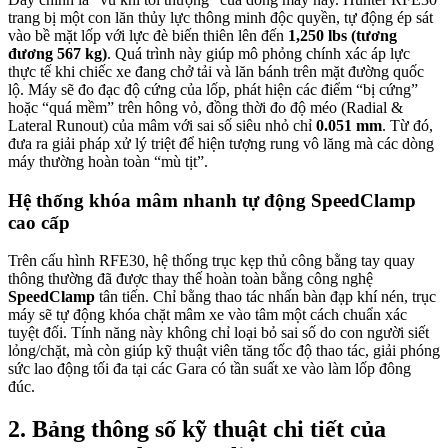
trang bị một con lăn thủy lực thông minh độc quyền, tự động ép sát
vào bề mặt lốp với lực đè biến thiên lên đến
1,250 lbs (tương
đương 567 kg)
. Quá trình này giúp mô phỏng chính xác áp lực
thực tế khi chiếc xe đang chở tải và lăn bánh trên mặt đường quốc
lộ
. Máy sẽ đo đạc độ cứng của lốp, phát hiện các điểm “bị cứng”
hoặc “quá mềm” trên hông vỏ, đồng thời đo độ méo (Radial &
Lateral Runout) của mâm với sai số siêu nhỏ chỉ
0.051 mm
. Từ đó,
đưa ra giải pháp xử lý triệt để hiện tượng rung vô lăng mà các dòng
máy thường hoàn toàn “mù tịt”.
Hệ thống khóa mâm nhanh tự động SpeedClamp
cao cấp
Trên cấu hình RFE30, hệ thống trục kẹp thủ công bằng tay quay
thông thường đã được thay thế hoàn toàn bằng công nghệ
SpeedClamp
tân tiến
. Chỉ bằng thao tác nhấn bàn đạp khí nén, trục
máy sẽ tự động khóa chặt mâm xe vào tâm một cách chuẩn xác
tuyệt đối
. Tính năng này không chỉ loại bỏ sai số do con người siết
lỏng/chặt, mà còn giúp kỹ thuật viên tăng tốc độ thao tác, giải phóng
sức lao động tối đa tại các Gara có tần suất xe vào làm lốp đông
đúc.
2. Bảng thông số kỹ thuật chi tiết của