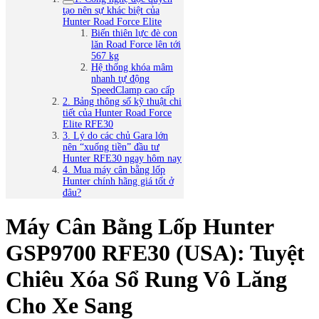
tạo nên sự khác biệt của
Hunter Road Force Elite
Biến thiên lực đè con
lăn Road Force lên tới
567 kg
Hệ thống khóa mâm
nhanh tự động
SpeedClamp cao cấp
2. Bảng thông số kỹ thuật chi
tiết của Hunter Road Force
Elite RFE30
3. Lý do các chủ Gara lớn
nên “xuống tiền” đầu tư
Hunter RFE30 ngay hôm nay
4. Mua máy cân bằng lốp
Hunter chính hãng giá tốt ở
đâu?
Máy Cân Bằng Lốp Hunter
GSP9700 RFE30 (USA): Tuyệt
Chiêu Xóa Sổ Rung Vô Lăng
Cho Xe Sang