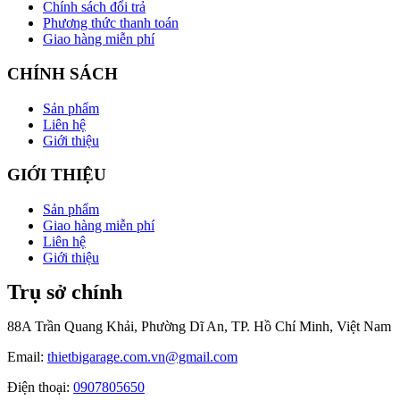
Chính sách đổi trả
Phương thức thanh toán
Giao hàng miễn phí
CHÍNH SÁCH
Sản phẩm
Liên hệ
Giới thiệu
GIỚI THIỆU
Sản phẩm
Giao hàng miễn phí
Liên hệ
Giới thiệu
Trụ sở chính
88A Trần Quang Khải, Phường Dĩ An, TP. Hồ Chí Minh, Việt Nam
Email:
thietbigarage.com.vn@gmail.com
Điện thoại:
0907805650