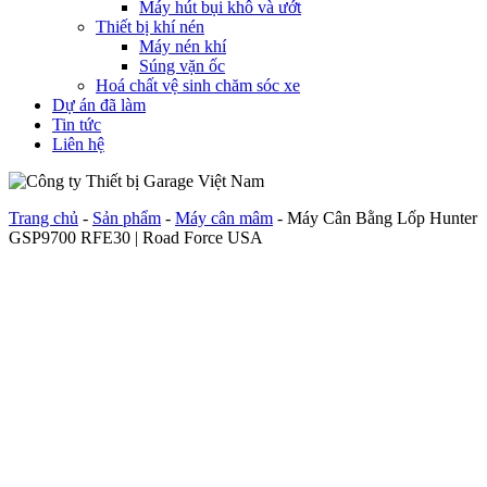
Máy hút bụi khô và ướt
Thiết bị khí nén
Máy nén khí
Súng vặn ốc
Hoá chất vệ sinh chăm sóc xe
Dự án đã làm
Tin tức
Liên hệ
Trang chủ
-
Sản phẩm
-
Máy cân mâm
-
Máy Cân Bằng Lốp Hunter
GSP9700 RFE30 | Road Force USA