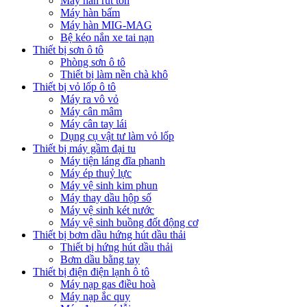
Máy hàn rút tôn
Máy hàn bấm
Máy hàn MIG-MAG
Bệ kéo nắn xe tai nạn
Thiết bị sơn ô tô
Phòng sơn ô tô
Thiết bị làm nền chà khô
Thiết bị vỏ lốp ô tô
Máy ra vô vỏ
Máy cân mâm
Máy cân tay lái
Dụng cụ vật tư làm vỏ lốp
Thiết bị máy gầm đại tu
Máy tiện láng đĩa phanh
Máy ép thuỷ lực
Máy vệ sinh kim phun
Máy thay dầu hộp số
Máy vệ sinh két nước
Máy vệ sinh buồng đốt động cơ
Thiết bị bơm dầu hứng hút dầu thải
Thiết bị hứng hút dầu thải
Bơm dầu bằng tay
Thiết bị điện điện lạnh ô tô
Máy nạp gas điều hoà
Máy nạp ắc quy