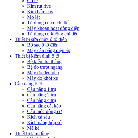
Cờ lê
Kìm rút rive
Kìm bấm cos
Mỏ lết
Tủ dụng cụ có chi tiết
Máy khoan hoạt động điện
Tủ dụng cụ không chi tiết
Thiết bị sửa chữa ô tô điện
Bộ sạc ô tô điện
Máy cân bằng điện áp
Thiết bị kiểm định ô tô
Bệ kiểm tra thắng
Bệ đo trượt ngang
Máy đo đèn pha
Máy đo khói xe
Cầu nâng ô tô
Cầu nâng 1 trụ
Cầu nâng 2 trụ
Cầu nâng 4 trụ
Cầu nâng cắt kéo
Cẩu móc động cơ
Kích cá sấu
Kích nâng hộp số
Mễ kê
Thiết bị làm đồng