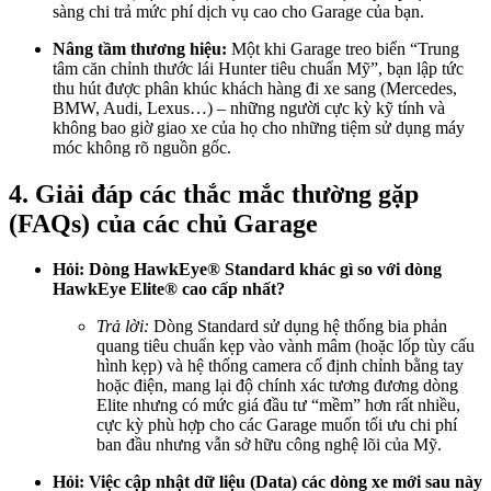
sàng chi trả mức phí dịch vụ cao cho Garage của bạn.
Nâng tầm thương hiệu:
Một khi Garage treo biển “Trung
tâm căn chỉnh thước lái Hunter tiêu chuẩn Mỹ”, bạn lập tức
thu hút được phân khúc khách hàng đi xe sang (Mercedes,
BMW, Audi, Lexus…) – những người cực kỳ kỹ tính và
không bao giờ giao xe của họ cho những tiệm sử dụng máy
móc không rõ nguồn gốc.
4. Giải đáp các thắc mắc thường gặp
(FAQs) của các chủ Garage
Hỏi: Dòng HawkEye® Standard khác gì so với dòng
HawkEye Elite® cao cấp nhất?
Trả lời:
Dòng Standard sử dụng hệ thống bia phản
quang tiêu chuẩn kẹp vào vành mâm (hoặc lốp tùy cấu
hình kẹp) và hệ thống camera cố định chỉnh bằng tay
hoặc điện, mang lại độ chính xác tương đương dòng
Elite nhưng có mức giá đầu tư “mềm” hơn rất nhiều,
cực kỳ phù hợp cho các Garage muốn tối ưu chi phí
ban đầu nhưng vẫn sở hữu công nghệ lõi của Mỹ.
Hỏi: Việc cập nhật dữ liệu (Data) các dòng xe mới sau này