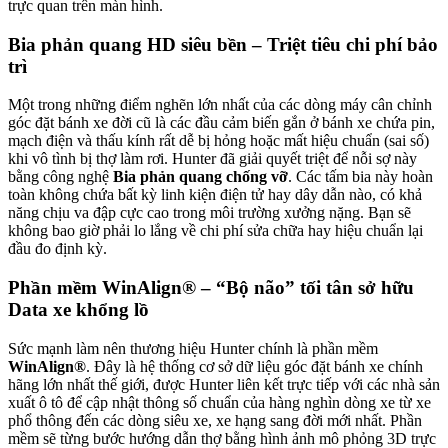
trực quan trên màn hình.
Bia phản quang HD siêu bền – Triệt tiêu chi phí bảo
trì
Một trong những điểm nghẽn lớn nhất của các dòng máy cân chỉnh
góc đặt bánh xe đời cũ là các đầu cảm biến gắn ở bánh xe chứa pin,
mạch điện và thấu kính rất dễ bị hỏng hoặc mất hiệu chuẩn (sai số)
khi vô tình bị thợ làm rơi. Hunter đã giải quyết triệt để nỗi sợ này
bằng công nghệ
Bia phản quang chống vỡ
. Các tấm bia này hoàn
toàn không chứa bất kỳ linh kiện điện tử hay dây dẫn nào, có khả
năng chịu va đập cực cao trong môi trường xưởng nặng. Bạn sẽ
không bao giờ phải lo lắng về chi phí sửa chữa hay hiệu chuẩn lại
đầu đo định kỳ.
Phần mềm WinAlign® – “Bộ não” tối tân sở hữu
Data xe khổng lồ
Sức mạnh làm nên thương hiệu Hunter chính là phần mềm
WinAlign®
. Đây là hệ thống cơ sở dữ liệu góc đặt bánh xe chính
hãng lớn nhất thế giới, được Hunter liên kết trực tiếp với các nhà sản
xuất ô tô để cập nhật thông số chuẩn của hàng nghìn dòng xe từ xe
phổ thông đến các dòng siêu xe, xe hạng sang đời mới nhất. Phần
mềm sẽ từng bước hướng dẫn thợ bằng hình ảnh mô phỏng 3D trực