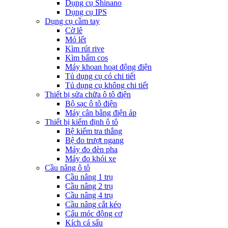
Dụng cụ Shinano
Dụng cụ IPS
Dụng cụ cầm tay
Cờ lê
Mỏ lết
Kìm rút rive
Kìm bấm cos
Máy khoan hoạt động điện
Tủ dụng cụ có chi tiết
Tủ dụng cụ không chi tiết
Thiết bị sửa chữa ô tô điện
Bộ sạc ô tô điện
Máy cân bằng điện áp
Thiết bị kiểm định ô tô
Bệ kiểm tra thắng
Bệ đo trượt ngang
Máy đo đèn pha
Máy đo khói xe
Cầu nâng ô tô
Cầu nâng 1 trụ
Cầu nâng 2 trụ
Cầu nâng 4 trụ
Cầu nâng cắt kéo
Cẩu móc động cơ
Kích cá sấu