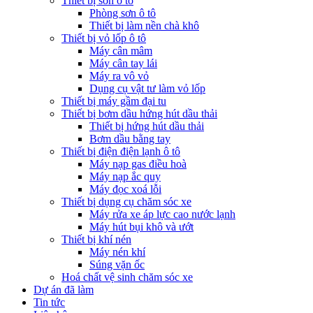
Thiết bị sơn ô tô
Phòng sơn ô tô
Thiết bị làm nền chà khô
Thiết bị vỏ lốp ô tô
Máy cân mâm
Máy cân tay lái
Máy ra vô vỏ
Dụng cụ vật tư làm vỏ lốp
Thiết bị máy gầm đại tu
Thiết bị bơm dầu hứng hút dầu thải
Thiết bị hứng hút dầu thải
Bơm dầu bằng tay
Thiết bị điện điện lạnh ô tô
Máy nạp gas điều hoà
Máy nạp ắc quy
Máy đọc xoá lỗi
Thiết bị dụng cụ chăm sóc xe
Máy rửa xe áp lực cao nước lạnh
Máy hút bụi khô và ướt
Thiết bị khí nén
Máy nén khí
Súng vặn ốc
Hoá chất vệ sinh chăm sóc xe
Dự án đã làm
Tin tức