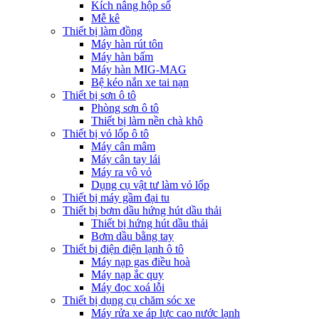
Kích nâng hộp số
Mễ kê
Thiết bị làm đồng
Máy hàn rút tôn
Máy hàn bấm
Máy hàn MIG-MAG
Bệ kéo nắn xe tai nạn
Thiết bị sơn ô tô
Phòng sơn ô tô
Thiết bị làm nền chà khô
Thiết bị vỏ lốp ô tô
Máy cân mâm
Máy cân tay lái
Máy ra vô vỏ
Dụng cụ vật tư làm vỏ lốp
Thiết bị máy gầm đại tu
Thiết bị bơm dầu hứng hút dầu thải
Thiết bị hứng hút dầu thải
Bơm dầu bằng tay
Thiết bị điện điện lạnh ô tô
Máy nạp gas điều hoà
Máy nạp ắc quy
Máy đọc xoá lỗi
Thiết bị dụng cụ chăm sóc xe
Máy rửa xe áp lực cao nước lạnh