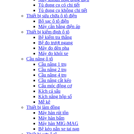
Tủ dụng cụ có chi tiết
Tủ dụng cụ không chi tiết
Thiết bị sửa chữa ô tô điện
Bộ sạc ô tô điện
Máy cân bằng điện áp
Thiết bị kiểm định ô tô
Bệ kiểm tra thắng
Bệ đo trượt ngang
Máy đo đèn pha
Máy đo khói xe
Cầu nâng ô tô
Cầu nâng 1 trụ
Cầu nâng 2 trụ
Cầu nâng 4 trụ
Cầu nâng cắt kéo
Cẩu móc động cơ
Kích cá sấu
Kích nâng hộp số
Mễ kê
Thiết bị làm đồng
Máy hàn rút tôn
Máy hàn bấm
Máy hàn MIG-MAG
Bệ kéo nắn xe tai nạn