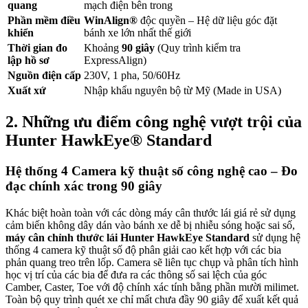
quang
mạch điện bên trong
Phần mềm điều
WinAlign®
độc quyền – Hệ dữ liệu góc đặt
khiển
bánh xe lớn nhất thế giới
Thời gian đo
Khoảng
90 giây
(Quy trình kiểm tra
lập hồ sơ
ExpressAlign)
Nguồn điện cấp
230V, 1 pha, 50/60Hz
Xuất xứ
Nhập khẩu nguyên bộ từ Mỹ (Made in USA)
2. Những ưu điểm công nghệ vượt trội của
Hunter HawkEye® Standard
Hệ thống 4 Camera kỹ thuật số công nghệ cao – Đo
đạc chính xác trong 90 giây
Khác biệt hoàn toàn với các dòng máy cân thước lái giá rẻ sử dụng
cảm biến không dây dán vào bánh xe dễ bị nhiễu sóng hoặc sai số,
máy cân chỉnh thước lái Hunter HawkEye Standard
sử dụng hệ
thống 4 camera kỹ thuật số độ phân giải cao kết hợp với các bia
phản quang treo trên lốp. Camera sẽ liên tục chụp và phân tích hình
học vị trí của các bia để đưa ra các thông số sai lệch của góc
Camber, Caster, Toe với độ chính xác tính bằng phần mười milimet.
Toàn bộ quy trình quét xe chỉ mất chưa đầy 90 giây để xuất kết quả