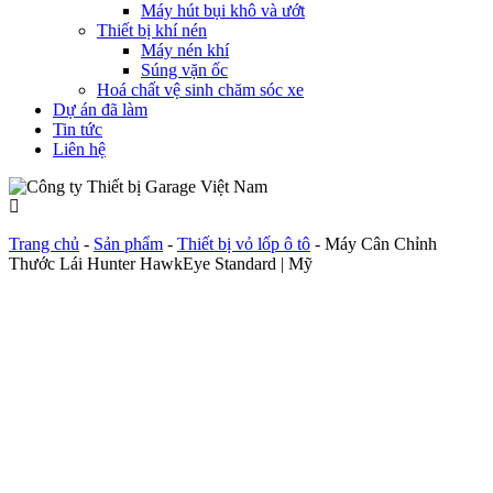
Máy hút bụi khô và ướt
Thiết bị khí nén
Máy nén khí
Súng vặn ốc
Hoá chất vệ sinh chăm sóc xe
Dự án đã làm
Tin tức
Liên hệ
Trang chủ
-
Sản phẩm
-
Thiết bị vỏ lốp ô tô
-
Máy Cân Chỉnh
Thước Lái Hunter HawkEye Standard | Mỹ