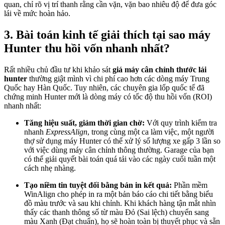
quan, chỉ rõ vị trí thanh rằng cần vặn, vặn bao nhiêu độ để đưa góc
lái về mức hoàn hảo.
3. Bài toán kinh tế giải thích tại sao máy
Hunter thu hồi vốn nhanh nhất?
Rất nhiều chủ đầu tư khi khảo sát
giá máy cân chỉnh thước lái
hunter
thường giật mình vì chi phí cao hơn các dòng máy Trung
Quốc hay Hàn Quốc. Tuy nhiên, các chuyên gia lốp quốc tế đã
chứng minh Hunter mới là dòng máy có tốc độ thu hồi vốn (ROI)
nhanh nhất:
Tăng hiệu suất, giảm thời gian chờ:
Với quy trình kiểm tra
nhanh
ExpressAlign
, trong cùng một ca làm việc, một người
thợ sử dụng máy Hunter có thể xử lý số lượng xe gấp 3 lần so
với việc dùng máy cân chỉnh thông thường. Garage của bạn
có thể giải quyết bài toán quá tải vào các ngày cuối tuần một
cách nhẹ nhàng.
Tạo niềm tin tuyệt đối bằng bản in kết quả:
Phần mềm
WinAlign cho phép in ra một bản báo cáo chi tiết bằng biểu
đồ màu trước và sau khi chỉnh. Khi khách hàng tận mắt nhìn
thấy các thanh thông số từ màu Đỏ (Sai lệch) chuyển sang
màu Xanh (Đạt chuẩn), họ sẽ hoàn toàn bị thuyết phục và sẵn