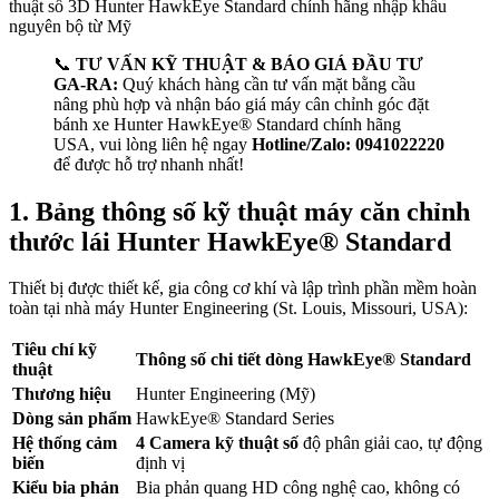
📞
TƯ VẤN KỸ THUẬT & BÁO GIÁ ĐẦU TƯ
GA-RA:
Quý khách hàng cần tư vấn mặt bằng cầu
nâng phù hợp và nhận báo giá máy cân chỉnh góc đặt
bánh xe Hunter HawkEye® Standard chính hãng
USA, vui lòng liên hệ ngay
Hotline/Zalo: 0941022220
để được hỗ trợ nhanh nhất!
1. Bảng thông số kỹ thuật máy căn chỉnh
thước lái Hunter HawkEye® Standard
Thiết bị được thiết kế, gia công cơ khí và lập trình phần mềm hoàn
toàn tại nhà máy Hunter Engineering (St. Louis, Missouri, USA):
Tiêu chí kỹ
Thông số chi tiết dòng HawkEye® Standard
thuật
Thương hiệu
Hunter Engineering (Mỹ)
Dòng sản phẩm
HawkEye® Standard Series
Hệ thống cảm
4 Camera kỹ thuật số
độ phân giải cao, tự động
biến
định vị
Kiểu bia phản
Bia phản quang HD công nghệ cao, không có