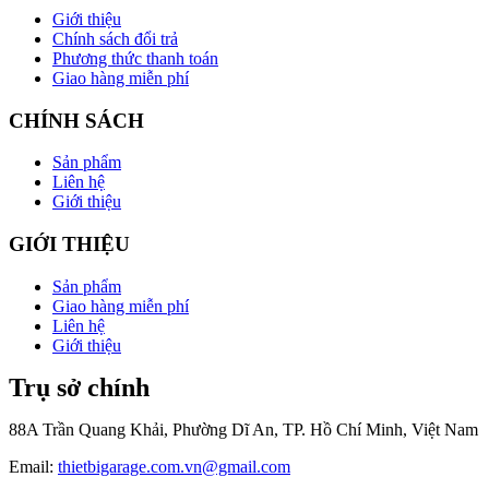
Giới thiệu
Chính sách đổi trả
Phương thức thanh toán
Giao hàng miễn phí
CHÍNH SÁCH
Sản phẩm
Liên hệ
Giới thiệu
GIỚI THIỆU
Sản phẩm
Giao hàng miễn phí
Liên hệ
Giới thiệu
Trụ sở chính
88A Trần Quang Khải, Phường Dĩ An, TP. Hồ Chí Minh, Việt Nam
Email:
thietbigarage.com.vn@gmail.com