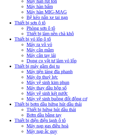
Máy hàn rút tôn
Máy hàn bấm
Máy hàn MIG-MAG
Bệ kéo nắn xe tai nạn
Thiết bị sơn ô tô
Phòng sơn ô tô
Thiết bị làm nền chà khô
Thiết bị vỏ lốp ô tô
Máy ra vô vỏ
Máy cân mâm
Máy cân tay lái
Dụng cụ vật tư làm vỏ lốp
Thiết bị máy gầm đại tu
Máy tiện láng đĩa phanh
Máy ép thuỷ lực
Máy vệ sinh kim phun
Máy thay dầu hộp số
Máy vệ sinh két nước
Máy vệ sinh buồng đốt động cơ
Thiết bị bơm dầu hứng hút dầu thải
Thiết bị hứng hút dầu thải
Bơm dầu bằng tay
Thiết bị điện điện lạnh ô tô
Máy nạp gas điều hoà
Máy nạp ắc quy