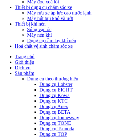
Máy đọc xoá lỗi
Thiết bị dụng cụ chăm sóc xe
Máy rửa xe áp lực cao nước lạnh
Máy hút bụi khô và ướt
Thiết bị khí nén
Súng vặn ốc
Máy nén khí
Dụng cụ cầm tay khí nén
Hoá chất vệ sinh chăm sóc xe
Trang chủ
Giới thiệu
Dịch vụ
Sản phẩm
Dụng cụ theo thương hiệu
Dụng cụ Lobster
Dụng cụ EIGHT
Dụng cụ Kowa
Dụng cụ KTC
Dụng cụ Anex
Dụng cụ BETA
Dụng cụ Jonnesway
Dụng cụ TONE
Dụng cụ Tsunoda
Dụng cụ TOP