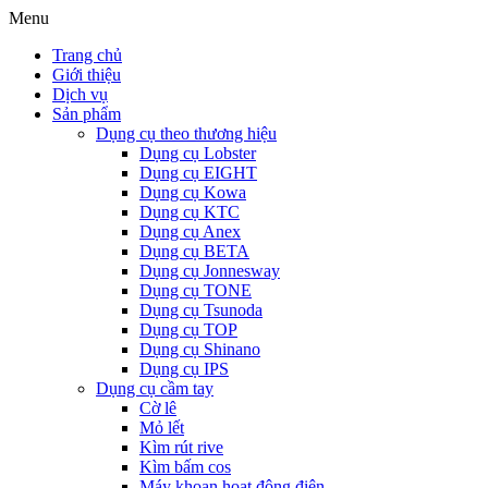
Menu
Trang chủ
Giới thiệu
Dịch vụ
Sản phẩm
Dụng cụ theo thương hiệu
Dụng cụ Lobster
Dụng cụ EIGHT
Dụng cụ Kowa
Dụng cụ KTC
Dụng cụ Anex
Dụng cụ BETA
Dụng cụ Jonnesway
Dụng cụ TONE
Dụng cụ Tsunoda
Dụng cụ TOP
Dụng cụ Shinano
Dụng cụ IPS
Dụng cụ cầm tay
Cờ lê
Mỏ lết
Kìm rút rive
Kìm bấm cos
Máy khoan hoạt động điện