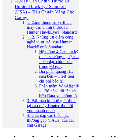
Máy Cân Chỉnh Thước Lái
Hunter HawkEye Standard
(USA) – Tiêu Chuẩn Vàng Cho
Garage
1. Bảng thông số kỹ thuật
máy căn chỉnh thước lái
Hunter HawkEye® Standard
2. Những ưu điểm công
nghệ vượt trội của Hunter
HawkEye® Standard
Hệ thống 4 Camera kỹ
thuật số công nghệ cao
– Đo đạc chính xác
trong 90 giây
Bia phản quang HD
siêu bền – Triệt tiêu
chi phí bảo trì
Phần mềm WinAlign®
– “Bộ não” tối tân sở
hữu Data xe khổng lồ
3. Bài toán kinh tế giải thích
tại sao máy Hunter thu hồi
vốn nhanh nhất?
4. Giải đáp các thắc mắc
thường gặp (FAQs) của các
chủ Garage