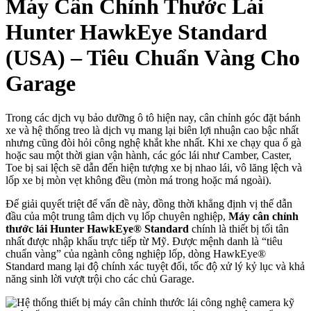
Máy Cân Chỉnh Thước Lái
Hunter HawkEye Standard
(USA) – Tiêu Chuẩn Vàng Cho
Garage
Trong các dịch vụ bảo dưỡng ô tô hiện nay, cân chỉnh góc đặt bánh
xe và hệ thống treo là dịch vụ mang lại biên lợi nhuận cao bậc nhất
nhưng cũng đòi hỏi công nghệ khắt khe nhất. Khi xe chạy qua ổ gà
hoặc sau một thời gian vận hành, các góc lái như Camber, Caster,
Toe bị sai lệch sẽ dẫn đến hiện tượng xe bị nhao lái, vô lăng lệch và
lốp xe bị mòn vẹt không đều (mòn má trong hoặc má ngoài).
Để giải quyết triệt để vấn đề này, đồng thời khẳng định vị thế dẫn
đầu của một trung tâm dịch vụ lốp chuyên nghiệp,
Máy cân chỉnh
thước lái Hunter HawkEye® Standard
chính là thiết bị tối tân
nhất được nhập khẩu trực tiếp từ Mỹ. Được mệnh danh là “tiêu
chuẩn vàng” của ngành công nghiệp lốp, dòng HawkEye®
Standard mang lại độ chính xác tuyệt đối, tốc độ xử lý kỷ lục và khả
năng sinh lời vượt trội cho các chủ Garage.