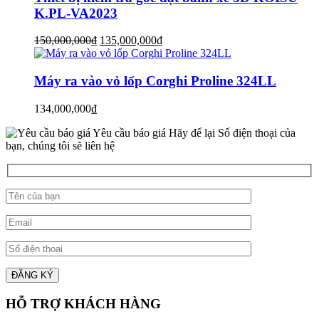
K.PL-VA2023
Giá
Giá
150,000,000
₫
135,000,000
₫
gốc
hiện
là:
tại
150,000,000₫.
là:
Máy ra vào vỏ lốp Corghi Proline 324LL
135,000,000₫.
134,000,000
₫
Yêu cầu báo giá
Hãy để lại Số điện thoại của
bạn, chúng tôi sẽ liên hệ
HỖ TRỢ KHÁCH HÀNG