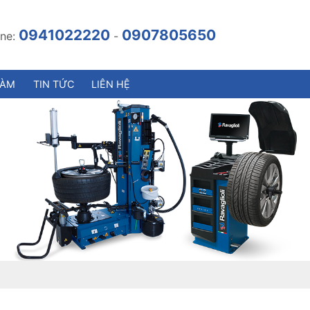
0941022220
0907805650
ine:
-
LÀM
TIN TỨC
LIÊN HỆ