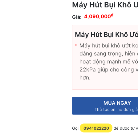
Máy Hút Bụi Khô 
₫
4,090,000
Giá:
Máy Hút Bụi Khô Ư
Máy hút bụi khô ướt k
dáng sang trọng, hiện đ
hoạt động mạnh mẽ với
22kPa giúp cho công v
hơn.
MUA NGAY
Thủ tục online đơn gi
Gọi
0941022220
để được tư v