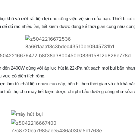
bụi khô và ướt rất tiện lợi cho công việc vệ sinh của bạn. Thiết bị có
i để đổ rác nhiều lần, tiết kiệm được đáng kể thời gian cũng như côn
đến 2400W cùng với áp lực hút là 22kPa hút sạch mọi bụi bẩn nhan
 vực có diện tích rộng.
c làm từ chất liệu nhựa cao cấp, bền bỉ theo thời gian và có khả n
dài tuổi thọ cho máy tiết kiệm được chi phí bảo dưỡng cúng như sửa