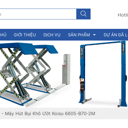
Hotl
CHỦ
GIỚI THIỆU
DỊCH VỤ
SẢN PHẨM
DỰ ÁN ĐÃ 
-
Máy Hút Bụi Khô Ướt Koisu 6605-B70-2M