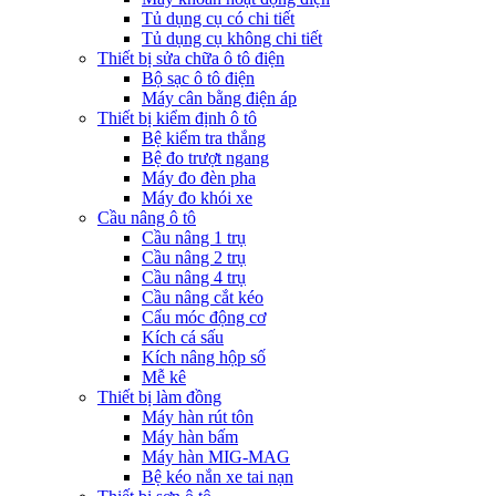
Tủ dụng cụ có chi tiết
Tủ dụng cụ không chi tiết
Thiết bị sửa chữa ô tô điện
Bộ sạc ô tô điện
Máy cân bằng điện áp
Thiết bị kiểm định ô tô
Bệ kiểm tra thắng
Bệ đo trượt ngang
Máy đo đèn pha
Máy đo khói xe
Cầu nâng ô tô
Cầu nâng 1 trụ
Cầu nâng 2 trụ
Cầu nâng 4 trụ
Cầu nâng cắt kéo
Cẩu móc động cơ
Kích cá sấu
Kích nâng hộp số
Mễ kê
Thiết bị làm đồng
Máy hàn rút tôn
Máy hàn bấm
Máy hàn MIG-MAG
Bệ kéo nắn xe tai nạn