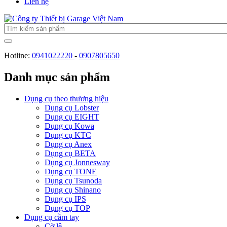
Liên hệ
Hotline:
0941022220
-
0907805650
Danh mục sản phẩm
Dụng cụ theo thương hiệu
Dụng cụ Lobster
Dụng cụ EIGHT
Dụng cụ Kowa
Dụng cụ KTC
Dụng cụ Anex
Dụng cụ BETA
Dụng cụ Jonnesway
Dụng cụ TONE
Dụng cụ Tsunoda
Dụng cụ Shinano
Dụng cụ IPS
Dụng cụ TOP
Dụng cụ cầm tay
Cờ lê