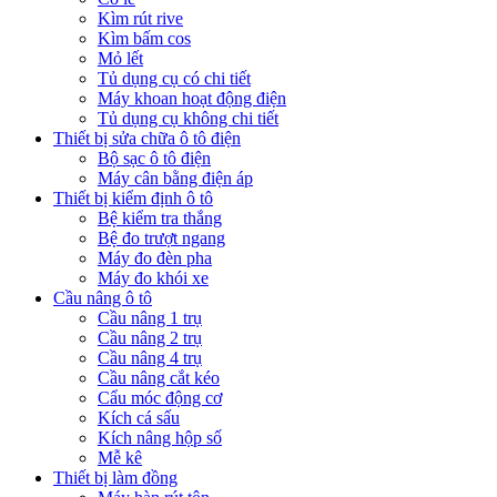
Kìm rút rive
Kìm bấm cos
Mỏ lết
Tủ dụng cụ có chi tiết
Máy khoan hoạt động điện
Tủ dụng cụ không chi tiết
Thiết bị sửa chữa ô tô điện
Bộ sạc ô tô điện
Máy cân bằng điện áp
Thiết bị kiểm định ô tô
Bệ kiểm tra thắng
Bệ đo trượt ngang
Máy đo đèn pha
Máy đo khói xe
Cầu nâng ô tô
Cầu nâng 1 trụ
Cầu nâng 2 trụ
Cầu nâng 4 trụ
Cầu nâng cắt kéo
Cẩu móc động cơ
Kích cá sấu
Kích nâng hộp số
Mễ kê
Thiết bị làm đồng