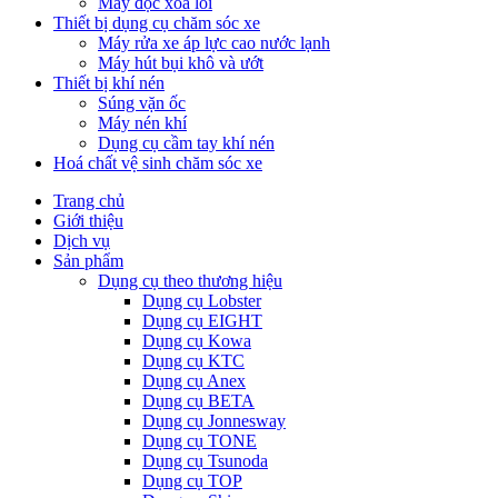
Máy đọc xoá lỗi
Thiết bị dụng cụ chăm sóc xe
Máy rửa xe áp lực cao nước lạnh
Máy hút bụi khô và ướt
Thiết bị khí nén
Súng vặn ốc
Máy nén khí
Dụng cụ cầm tay khí nén
Hoá chất vệ sinh chăm sóc xe
Trang chủ
Giới thiệu
Dịch vụ
Sản phẩm
Dụng cụ theo thương hiệu
Dụng cụ Lobster
Dụng cụ EIGHT
Dụng cụ Kowa
Dụng cụ KTC
Dụng cụ Anex
Dụng cụ BETA
Dụng cụ Jonnesway
Dụng cụ TONE
Dụng cụ Tsunoda
Dụng cụ TOP