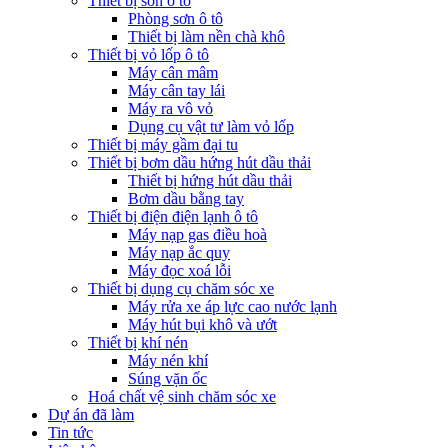
Thiết bị sơn ô tô
Phòng sơn ô tô
Thiết bị làm nền chà khô
Thiết bị vỏ lốp ô tô
Máy cân mâm
Máy cân tay lái
Máy ra vô vỏ
Dụng cụ vật tư làm vỏ lốp
Thiết bị máy gầm đại tu
Thiết bị bơm dầu hứng hút dầu thải
Thiết bị hứng hút dầu thải
Bơm dầu bằng tay
Thiết bị điện điện lạnh ô tô
Máy nạp gas điều hoà
Máy nạp ắc quy
Máy đọc xoá lỗi
Thiết bị dụng cụ chăm sóc xe
Máy rửa xe áp lực cao nước lạnh
Máy hút bụi khô và ướt
Thiết bị khí nén
Máy nén khí
Súng vặn ốc
Hoá chất vệ sinh chăm sóc xe
Dự án đã làm
Tin tức