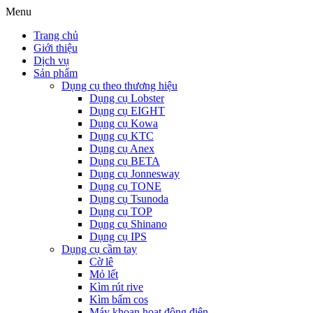
Menu
Trang chủ
Giới thiệu
Dịch vụ
Sản phẩm
Dụng cụ theo thương hiệu
Dụng cụ Lobster
Dụng cụ EIGHT
Dụng cụ Kowa
Dụng cụ KTC
Dụng cụ Anex
Dụng cụ BETA
Dụng cụ Jonnesway
Dụng cụ TONE
Dụng cụ Tsunoda
Dụng cụ TOP
Dụng cụ Shinano
Dụng cụ IPS
Dụng cụ cầm tay
Cờ lê
Mỏ lết
Kìm rút rive
Kìm bấm cos
Máy khoan hoạt động điện