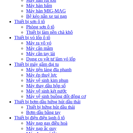
Máy hàn rút tôn
Máy hàn bấm
Máy hàn MIG-MAG
Bệ kéo nắn xe tai nạn
Thiết bị sơn ô tô
Phòng sơn ô tô
Thiết bị làm nền chà khô
Thiết bị vỏ lốp ô tô
Máy ra vô vỏ
Máy cân mâm
Máy cân tay lái
Dụng cụ vật tư làm vỏ lốp
Thiết bị máy gầm đại tu
Máy tiện láng đĩa phanh
Máy ép thuỷ lực
Máy vệ sinh kim phun
Máy thay dầu hộp số
Máy vệ sinh két nước
Máy vệ sinh buồng đốt động cơ
Thiết bị bơm dầu hứng hút dầu thải
Thiết bị hứng hút dầu thải
Bơm dầu bằng tay
Thiết bị điện điện lạnh ô tô
Máy nạp gas điều hoà
Máy nạp ắc quy