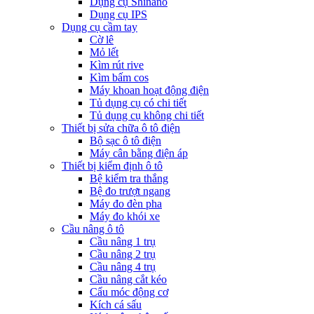
Dụng cụ Shinano
Dụng cụ IPS
Dụng cụ cầm tay
Cờ lê
Mỏ lết
Kìm rút rive
Kìm bấm cos
Máy khoan hoạt động điện
Tủ dụng cụ có chi tiết
Tủ dụng cụ không chi tiết
Thiết bị sửa chữa ô tô điện
Bộ sạc ô tô điện
Máy cân bằng điện áp
Thiết bị kiểm định ô tô
Bệ kiểm tra thắng
Bệ đo trượt ngang
Máy đo đèn pha
Máy đo khói xe
Cầu nâng ô tô
Cầu nâng 1 trụ
Cầu nâng 2 trụ
Cầu nâng 4 trụ
Cầu nâng cắt kéo
Cẩu móc động cơ
Kích cá sấu