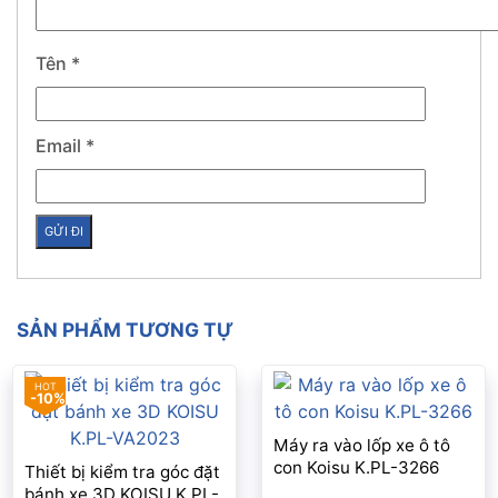
Tên
*
Email
*
SẢN PHẨM TƯƠNG TỰ
-10%
Máy ra vào lốp xe ô tô
con Koisu K.PL-3266
Thiết bị kiểm tra góc đặt
bánh xe 3D KOISU K.PL-