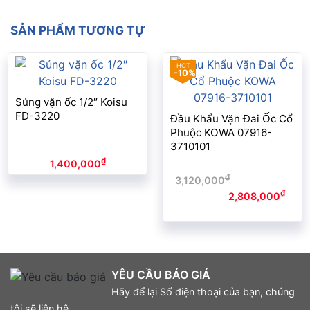
SẢN PHẨM TƯƠNG TỰ
-10%
Súng vặn ốc 1/2″ Koisu
FD-3220
Đầu Khẩu Vặn Đai Ốc Cổ
Phuộc KOWA 07916-
3710101
₫
1,400,000
₫
3,120,000
Giá gốc là:
₫
3,120,000₫.
2,808,000
Giá
hiện tại là: 2,808,000₫.
YÊU CẦU BÁO GIÁ
Hãy để lại Số điện thoại của bạn, chúng
tôi sẽ liên hệ