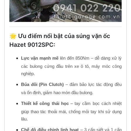
🌟 Ưu điểm nổi bật của súng vặn ốc
Hazet 9012SPC:
Lực vặn mạnh mẽ
lên đến 850Nm – dễ dàng xử lý
các bulong cứng đầu trên xe ô tô, máy móc công
nghiệp.
Búa đôi (Pin Clutch)
– đảm bảo lực tác động đều
và ổn định, giảm hao mòn đầu bulong.
Thiết kế công thái học
– tay cầm bọc cách nhiệt
giúp thao tác thoải mái, chống mỏi tay khi sử dụng
lâu.
Chế độ điều chỉnh linh hoạt
– 3 cấp siết và 1 cấp