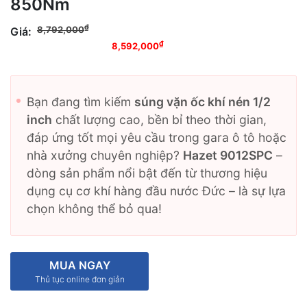
850Nm
Giá gốc là:
₫
8,792,000
Giá:
8,792,000₫.
Giá hiện tại là:
₫
8,592,000
8,592,000₫.
Bạn đang tìm kiếm
súng vặn ốc khí nén 1/2
inch
chất lượng cao, bền bỉ theo thời gian,
đáp ứng tốt mọi yêu cầu trong gara ô tô hoặc
nhà xưởng chuyên nghiệp?
Hazet 9012SPC
–
dòng sản phẩm nổi bật đến từ thương hiệu
dụng cụ cơ khí hàng đầu nước Đức – là sự lựa
chọn không thể bỏ qua!
MUA NGAY
Thủ tục online đơn giản