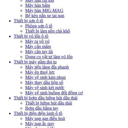
Máy hàn rút tôn
Máy hàn bấm
Máy hàn MIG-MAG
Bệ kéo nắn xe tai nạn
Thiết bị sơn ô tô
Phòng sơn ô tô
Thiết bị làm nền chà khô
Thiết bị vỏ lốp ô tô
Máy ra vô vỏ
Máy cân mâm
Máy cân tay lái
Dụng cụ vật tư làm vỏ lốp
Thiết bị máy gầm đại tu
Máy tiện láng đĩa phanh
Máy ép thuỷ lực
Máy vệ sinh kim phun
Máy thay dầu hộp số
Máy vệ sinh két nước
Máy vệ sinh buồng đốt động cơ
Thiết bị bơm dầu hứng hút dầu thải
Thiết bị hứng hút dầu thải
Bơm dầu bằng tay
Thiết bị điện điện lạnh ô tô
Máy nạp gas điều hoà
Máy nạp ắc quy