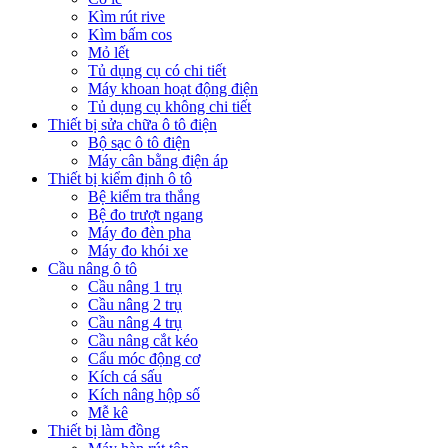
Kìm rút rive
Kìm bấm cos
Mỏ lết
Tủ dụng cụ có chi tiết
Máy khoan hoạt động điện
Tủ dụng cụ không chi tiết
Thiết bị sửa chữa ô tô điện
Bộ sạc ô tô điện
Máy cân bằng điện áp
Thiết bị kiểm định ô tô
Bệ kiểm tra thắng
Bệ đo trượt ngang
Máy đo đèn pha
Máy đo khói xe
Cầu nâng ô tô
Cầu nâng 1 trụ
Cầu nâng 2 trụ
Cầu nâng 4 trụ
Cầu nâng cắt kéo
Cẩu móc động cơ
Kích cá sấu
Kích nâng hộp số
Mễ kê
Thiết bị làm đồng