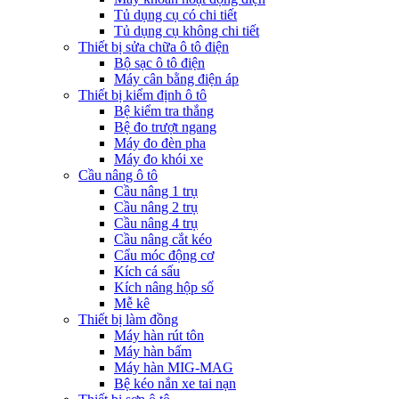
Tủ dụng cụ có chi tiết
Tủ dụng cụ không chi tiết
Thiết bị sửa chữa ô tô điện
Bộ sạc ô tô điện
Máy cân bằng điện áp
Thiết bị kiểm định ô tô
Bệ kiểm tra thắng
Bệ đo trượt ngang
Máy đo đèn pha
Máy đo khói xe
Cầu nâng ô tô
Cầu nâng 1 trụ
Cầu nâng 2 trụ
Cầu nâng 4 trụ
Cầu nâng cắt kéo
Cẩu móc động cơ
Kích cá sấu
Kích nâng hộp số
Mễ kê
Thiết bị làm đồng
Máy hàn rút tôn
Máy hàn bấm
Máy hàn MIG-MAG
Bệ kéo nắn xe tai nạn