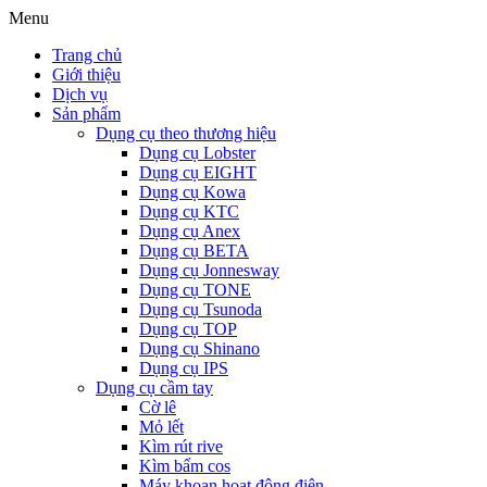
Menu
Trang chủ
Giới thiệu
Dịch vụ
Sản phẩm
Dụng cụ theo thương hiệu
Dụng cụ Lobster
Dụng cụ EIGHT
Dụng cụ Kowa
Dụng cụ KTC
Dụng cụ Anex
Dụng cụ BETA
Dụng cụ Jonnesway
Dụng cụ TONE
Dụng cụ Tsunoda
Dụng cụ TOP
Dụng cụ Shinano
Dụng cụ IPS
Dụng cụ cầm tay
Cờ lê
Mỏ lết
Kìm rút rive
Kìm bấm cos
Máy khoan hoạt động điện