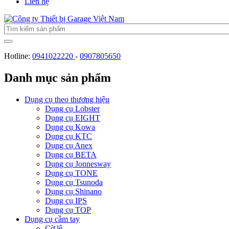
Liên hệ
Hotline:
0941022220
-
0907805650
Danh mục sản phẩm
Dụng cụ theo thương hiệu
Dụng cụ Lobster
Dụng cụ EIGHT
Dụng cụ Kowa
Dụng cụ KTC
Dụng cụ Anex
Dụng cụ BETA
Dụng cụ Jonnesway
Dụng cụ TONE
Dụng cụ Tsunoda
Dụng cụ Shinano
Dụng cụ IPS
Dụng cụ TOP
Dụng cụ cầm tay
Cờ lê