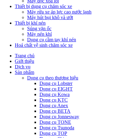
Máy đọc xoá lỗi
Thiết bị dụng cụ chăm sóc xe
Máy rửa xe áp lực cao nước lạnh
Máy hút bụi khô và ướt
Thiết bị khí nén
Súng vặn ốc
Máy nén khí
Dụng cụ cầm tay khí nén
Hoá chất vệ sinh chăm sóc xe
Trang chủ
Giới thiệu
Dịch vụ
Sản phẩm
Dụng cụ theo thương hiệu
Dụng cụ Lobster
Dụng cụ EIGHT
Dụng cụ Kowa
Dụng cụ KTC
Dụng cụ Anex
Dụng cụ BETA
Dụng cụ Jonnesway
Dụng cụ TONE
Dụng cụ Tsunoda
Dụng cụ TOP