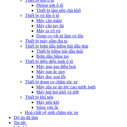
Thiết bị sơn ô tô
Phòng sơn ô tô
Thiết bị làm nền chà khô
Thiết bị vỏ lốp ô tô
Máy cân mâm
Máy cân tay lái
Máy ra vô vỏ
Dụng cụ vật tư làm vỏ lốp
Thiết bị máy gầm đại tu
Thiết bị bơm dầu hứng hút dầu thải
Thiết bị hứng hút dầu thải
Bơm dầu bằng tay
Thiết bị điện điện lạnh ô tô
Máy nạp gas điều hoà
Máy nạp ắc quy
Máy đọc xoá lỗi
Thiết bị dụng cụ chăm sóc xe
Máy rửa xe áp lực cao nước lạnh
Máy hút bụi khô và ướt
Thiết bị khí nén
Máy nén khí
Súng vặn ốc
Hoá chất vệ sinh chăm sóc xe
Dự án đã làm
Tin tức