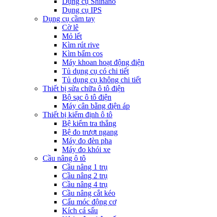
Dụng cụ Shinano
Dụng cụ IPS
Dụng cụ cầm tay
Cờ lê
Mỏ lết
Kìm rút rive
Kìm bấm cos
Máy khoan hoạt động điện
Tủ dụng cụ có chi tiết
Tủ dụng cụ không chi tiết
Thiết bị sửa chữa ô tô điện
Bộ sạc ô tô điện
Máy cân bằng điện áp
Thiết bị kiểm định ô tô
Bệ kiểm tra thắng
Bệ đo trượt ngang
Máy đo đèn pha
Máy đo khói xe
Cầu nâng ô tô
Cầu nâng 1 trụ
Cầu nâng 2 trụ
Cầu nâng 4 trụ
Cầu nâng cắt kéo
Cẩu móc động cơ
Kích cá sấu