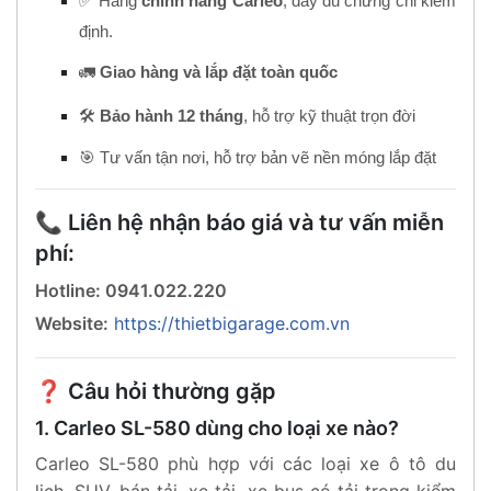
✅ Hàng
chính hãng Carleo
, đầy đủ chứng chỉ kiểm
định.
🚛
Giao hàng và lắp đặt toàn quốc
🛠️
Bảo hành 12 tháng
, hỗ trợ kỹ thuật trọn đời
🎯 Tư vấn tận nơi, hỗ trợ bản vẽ nền móng lắp đặt
📞 Liên hệ nhận báo giá và tư vấn miễn
phí:
Hotline: 0941.022.220
Website:
https://thietbigarage.com.vn
❓ Câu hỏi thường gặp
1. Carleo SL-580 dùng cho loại xe nào?
Carleo SL-580 phù hợp với các loại xe ô tô du